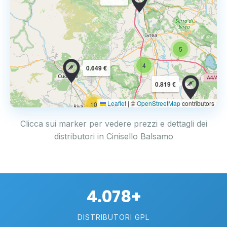
5
4
0.649 €
0.819 €
Leaflet
|
©
OpenStreetMap
contributors
10
Clicca sui marker per vedere prezzi e dettagli dei
distributori in Cinisello Balsamo
4.078+
DISTRIBUTORI GPL