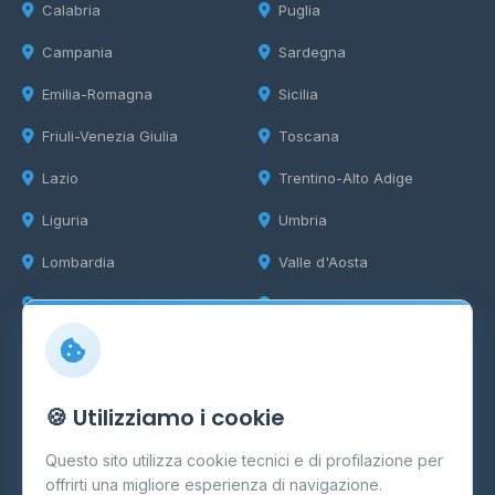
Calabria
Puglia
Campania
Sardegna
Emilia-Romagna
Sicilia
Friuli-Venezia Giulia
Toscana
Lazio
Trentino-Alto Adige
Liguria
Umbria
Lombardia
Valle d'Aosta
Marche
Veneto
Info
🍪 Utilizziamo i cookie
Cos'è il GPL
Questo sito utilizza cookie tecnici e di profilazione per
FAQ
offrirti una migliore esperienza di navigazione.