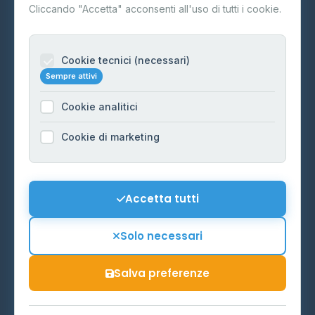
Contatti
Cliccando "Accetta" acconsenti all'uso di tutti i cookie.
Per gestori
Informazioni legali
Cookie tecnici (necessari)
Sempre attivi
Privacy Policy
Cookie analitici
Cookie Policy
Preferenze Cookie
Cookie di marketing
Mappa del sito
Contattaci
Accetta tutti
info@distributori-gpl.it
Solo necessari
Salva preferenze
© 2026 - Distributori di GPL -
AF Project Software Agency