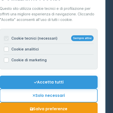
Cos'è il GPL
Questo sito utilizza cookie tecnici e di profilazione per
FAQ
offrirti una migliore esperienza di navigazione. Cliccando
te
"Accetta" acconsenti all'uso di tutti i cookie.
Contatti
Per gestori
na
Cookie tecnici (necessari)
Sempre attivi
Informazioni legali
Cookie analitici
Privacy Policy
na
Cookie di marketing
Cookie Policy
o-Alto
Preferenze Cookie
Mappa del sito
Accetta tutti
'Aosta
Contattaci
Solo necessari
info@distributori-gpl.it
Salva preferenze