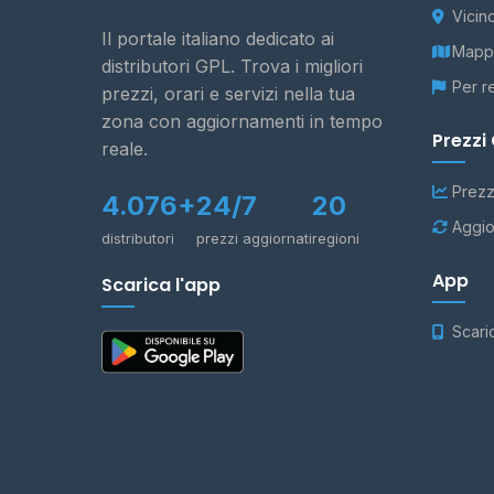
Vicin
Il portale italiano dedicato ai
Mappa
distributori GPL. Trova i migliori
Per r
prezzi, orari e servizi nella tua
zona con aggiornamenti in tempo
Prezzi
reale.
Prezz
4.076+
24/7
20
Aggio
distributori
prezzi aggiornati
regioni
App
Scarica l'app
Scari