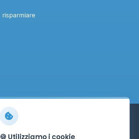
a risparmiare
Info
🍪 Utilizziamo i cookie