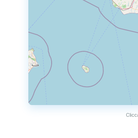
Clicc