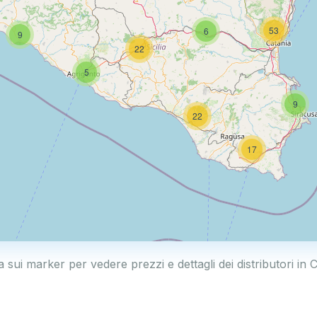
53
6
9
22
5
9
22
17
a sui marker per vedere prezzi e dettagli dei distributori in 