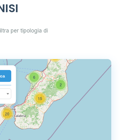
4
NISI
44
6
iltra per tipologia di
10
22
rca
6
2
15
20