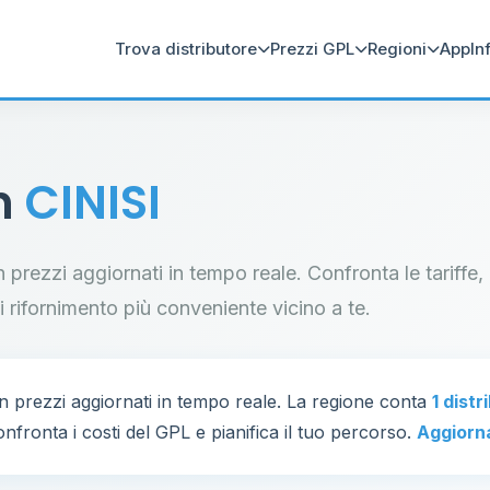
Trova distributore
Prezzi GPL
Regioni
App
In
in
CINISI
on prezzi aggiornati in tempo reale. Confronta le tariffe,
di rifornimento più conveniente vicino a te.
 prezzi aggiornati in tempo reale. La regione conta
1 distr
nfronta i costi del GPL e pianifica il tuo percorso.
Aggiorn
80
16