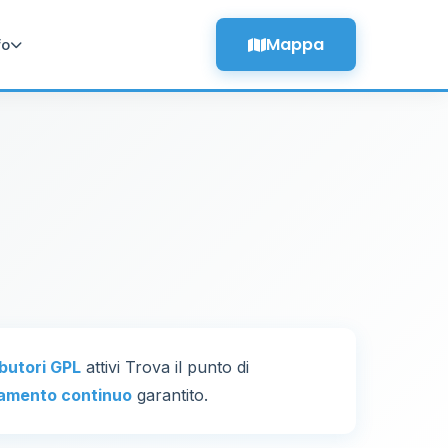
Mappa
fo
ibutori GPL
attivi Trova il punto di
amento continuo
garantito.
26