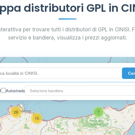
pa distributori GPL in CI
erattiva per trovare tutti i distributori di GPL in CINISI. F
servizio e bandiera, visualizza i prezzi aggiornati.
Ce
0.991 €
f
Autostrada
Seleziona bandiera
26
7
15