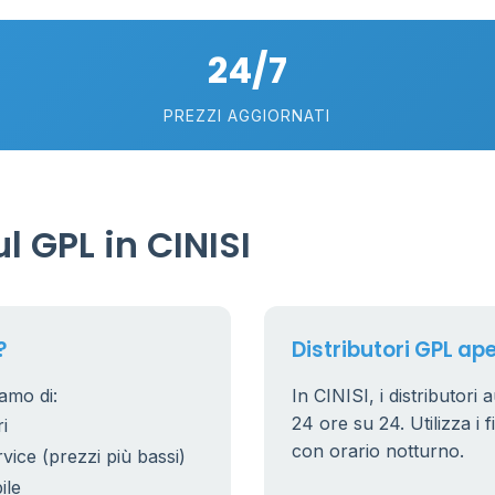
24/7
PREZZI AGGIORNATI
 GPL in CINISI
?
Distributori GPL aper
iamo di:
In CINISI, i distributori 
24 ore su 24. Utilizza i f
i
con orario notturno.
rvice (prezzi più bassi)
ile