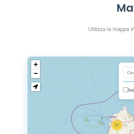
Map
Utilizza la mappa int
+
−
Sel
17