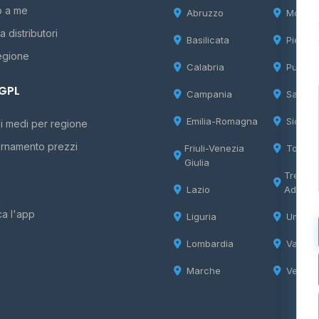
o a me
Abruzzo
Molise
 distributori
Basilicata
Piemon
egione
Calabria
Puglia
 GPL
Campania
Sardeg
Emilia-Romagna
Sicilia
i medi per regione
rnamento prezzi
Friuli-Venezia
Tosca
Giulia
Trentin
Lazio
Adige
ca l'app
Liguria
Umbria
Lombardia
Valle d
Marche
Veneto