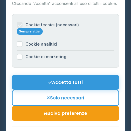
Contatti
Cliccando "Accetta" acconsenti all'uso di tutti i cookie.
Per gestori
Informazioni legali
Cookie tecnici (necessari)
Sempre attivi
Privacy Policy
Cookie analitici
Cookie Policy
Preferenze Cookie
Cookie di marketing
Mappa del sito
Contattaci
Accetta tutti
info@distributori-gpl.it
Solo necessari
Salva preferenze
© 2026 - Distributori di GPL -
AF Project Software Agency