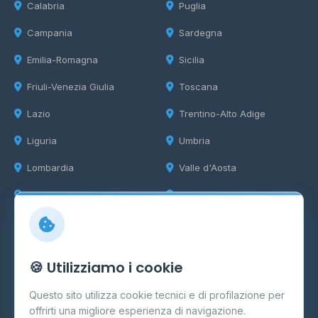
Calabria
Puglia
Campania
Sardegna
Emilia-Romagna
Sicilia
Friuli-Venezia Giulia
Toscana
Lazio
Trentino-Alto Adige
Liguria
Umbria
Lombardia
Valle d'Aosta
Marche
Veneto
Info
🍪 Utilizziamo i cookie
Cos'è il GPL
Questo sito utilizza cookie tecnici e di profilazione per
FAQ
offrirti una migliore esperienza di navigazione.