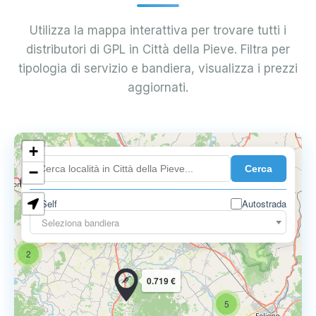
Utilizza la mappa interattiva per trovare tutti i
distributori di GPL in Città della Pieve. Filtra per
tipologia di servizio e bandiera, visualizza i prezzi
aggiornati.
3
+
Cerca
−
0.719 €
Self
Autostrada
12
Seleziona bandiera
7
2
0.719 €
5