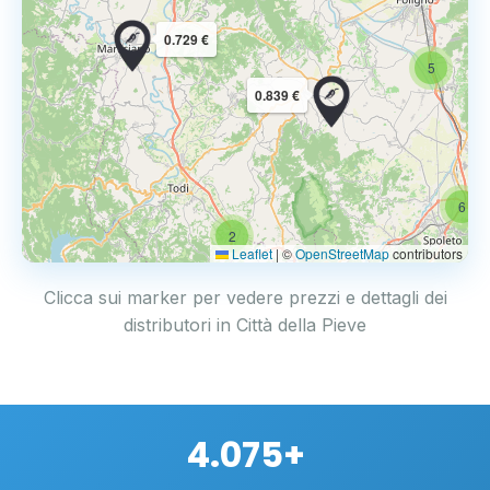
0.729 €
5
0.839 €
6
2
Leaflet
|
©
OpenStreetMap
contributors
Clicca sui marker per vedere prezzi e dettagli dei
distributori in Città della Pieve
4.075+