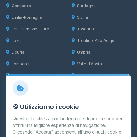
Campania
Sardegna
Emilia-Romagna
Sicilia
Friuli-Venezia Giulia
Toscana
Lazio
Trentino-Alto Adige
Liguria
Umbria
Lombardia
Valle d'Aosta
Marche
Veneto
Info
🍪 Utilizziamo i cookie
Cos'è il GPL
Questo sito utilizza cookie tecnici e di profilazione per
FAQ
offrirti una migliore esperienza di navigazione.
Contatti
Cliccando "Accetta" acconsenti all'uso di tutti i cookie.