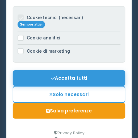
Per gestori
Informazioni legali
Cookie tecnici (necessari)
Sempre attivi
Privacy Policy
Cookie analitici
Cookie Policy
Preferenze Cookie
Cookie di marketing
Mappa del sito
Contattaci
Accetta tutti
info@distributori-gpl.it
Solo necessari
Salva preferenze
© 2026 - Distributori di GPL -
AF Project Software Agency
Carpi
P.IVA 03859300364
Privacy Policy