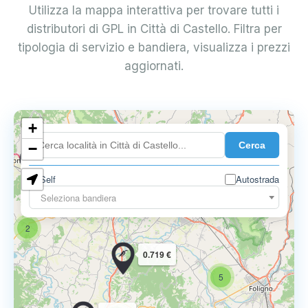
Utilizza la mappa interattiva per trovare tutti i
distributori di GPL in Città di Castello. Filtra per
tipologia di servizio e bandiera, visualizza i prezzi
aggiornati.
3
+
Cerca
−
0.719 €
Self
Autostrada
12
Seleziona bandiera
7
2
0.719 €
5