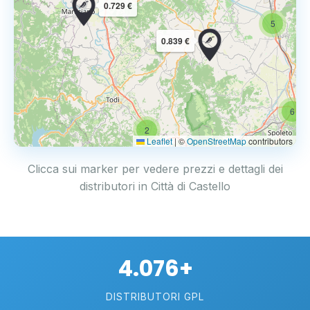
0.729 €
5
0.839 €
6
2
Leaflet
|
©
OpenStreetMap
contributors
Clicca sui marker per vedere prezzi e dettagli dei
distributori in Città di Castello
4.076+
DISTRIBUTORI GPL