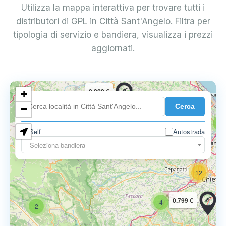
Utilizza la mappa interattiva per trovare tutti i
distributori di GPL in Città Sant'Angelo. Filtra per
tipologia di servizio e bandiera, visualizza i prezzi
aggiornati.
0.829 €
+
7
Cerca
−
5
Self
Autostrada
0.797 €
Seleziona bandiera
12
0.799 €
4
2