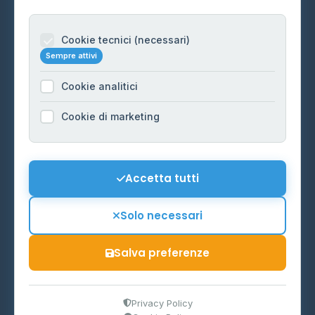
Per gestori
Informazioni legali
Cookie tecnici (necessari)
Sempre attivi
Privacy Policy
Cookie analitici
Cookie Policy
Preferenze Cookie
Cookie di marketing
Mappa del sito
Contattaci
Accetta tutti
info@distributori-gpl.it
Solo necessari
Salva preferenze
© 2026 - Distributori di GPL -
AF Project Software Agency
Carpi
P.IVA 03859300364
Privacy Policy