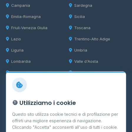
Campania
Sardegna
Emilia-Romagna
Sicilia
Friuli-Venezia Giulia
Toscana
Lazio
Trentino-Alto Adige
Liguria
Umbria
Lombardia
Valle d'Aosta
Marche
Veneto
Info
🍪 Utilizziamo i cookie
Cos'è il GPL
Questo sito utilizza cookie tecnici e di profilazione per
FAQ
offrirti una migliore esperienza di navigazione.
Contatti
Cliccando "Accetta" acconsenti all'uso di tutti i cookie.