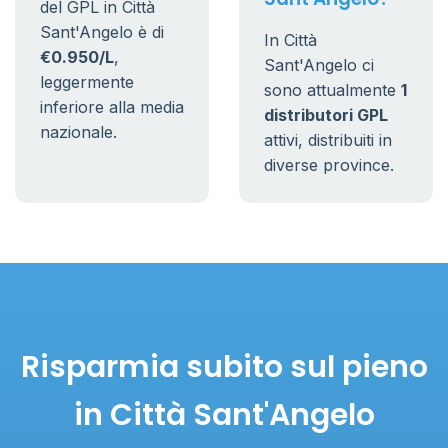
del GPL in Città
Sant'Angelo è di
In Città
€0.950/L
,
Sant'Angelo ci
leggermente
sono attualmente
1
inferiore alla media
distributori GPL
nazionale.
attivi, distribuiti in
diverse province.
Risparmia subito sul pieno
in Città Sant'Angelo