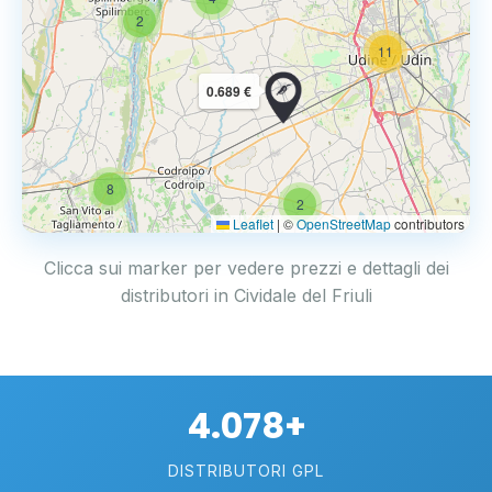
2
11
0.689 €
8
2
Leaflet
|
©
OpenStreetMap
contributors
Clicca sui marker per vedere prezzi e dettagli dei
distributori in Cividale del Friuli
4.078+
DISTRIBUTORI GPL