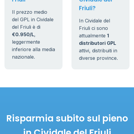
Friuli?
Il prezzo medio
del GPL in Cividale
In Cividale del
del Friuli è di
Friuli ci sono
€0.950/L
,
attualmente
1
leggermente
distributori GPL
inferiore alla media
attivi, distribuiti in
nazionale.
diverse province.
Risparmia subito sul pieno
in Cividale del Friuli