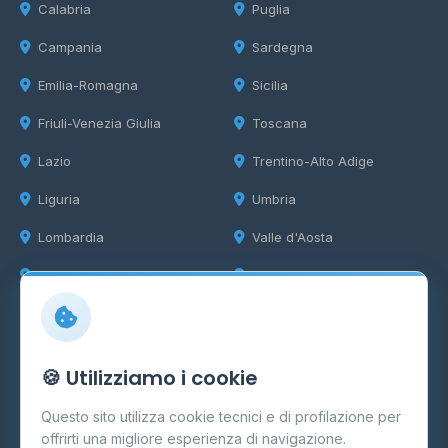
Calabria
Puglia
Campania
Sardegna
Emilia-Romagna
Sicilia
Friuli-Venezia Giulia
Toscana
Lazio
Trentino-Alto Adige
Liguria
Umbria
Lombardia
Valle d'Aosta
Marche
Veneto
Info
🍪 Utilizziamo i cookie
Cos'è il GPL
Questo sito utilizza cookie tecnici e di profilazione per
FAQ
offrirti una migliore esperienza di navigazione.