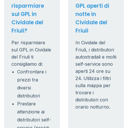
risparmiare
GPL aperti di
sul GPL in
notte in
Cividale del
Cividale del
Friuli?
Friuli
Per risparmiare
In Cividale del
sul GPL in Cividale
Friuli, i distributori
del Friuli ti
autostradali e molti
consigliamo di:
self-service sono
aperti 24 ore su
Confrontare i
24. Utilizza i filtri
prezzi tra
sulla mappa per
diversi
trovare i
distributori
distributori con
Prestare
orario notturno.
attenzione ai
distributori self-
service (prezzi