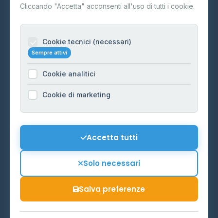
Contatti
Cliccando "Accetta" acconsenti all'uso di tutti i cookie.
Per gestori
Informazioni legali
Cookie tecnici (necessari)
Sempre attivi
Privacy Policy
Cookie analitici
Cookie Policy
Preferenze Cookie
Cookie di marketing
Mappa del sito
Contattaci
Accetta tutti
info@distributori-gpl.it
Solo necessari
Salva preferenze
© 2026 - Distributori di GPL -
AF Project Software Agency