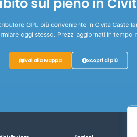
bito sul pieno in Civi
stributore GPL più conveniente in Civita Castellan
armiare oggi stesso. Prezzi aggiornati in tempo r
Vai alla Mappa
Scopri di più