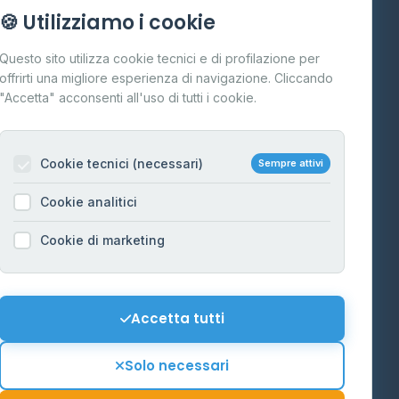
Info
🍪 Utilizziamo i cookie
Cos'è il GPL
Questo sito utilizza cookie tecnici e di profilazione per
FAQ
offrirti una migliore esperienza di navigazione. Cliccando
te
"Accetta" acconsenti all'uso di tutti i cookie.
Contatti
Per gestori
na
Cookie tecnici (necessari)
Sempre attivi
Informazioni legali
Cookie analitici
Privacy Policy
na
Cookie di marketing
Cookie Policy
o-Alto
Preferenze Cookie
Mappa del sito
Accetta tutti
'Aosta
Contattaci
Solo necessari
info@distributori-gpl.it