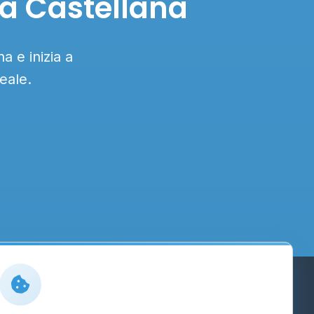
ta Castellana
a e inizia a
eale.