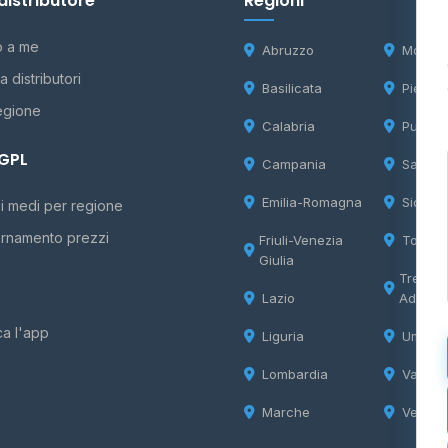
distributore
Regioni
o a me
Abruzzo
Molise
 distributori
Basilicata
Piemon
egione
Calabria
Puglia
 GPL
Campania
Sardeg
Emilia-Romagna
Sicilia
i medi per regione
rnamento prezzi
Friuli-Venezia
Tosca
Giulia
Trentin
Lazio
Adige
ca l'app
Liguria
Umbria
Lombardia
Valle d
Marche
Veneto