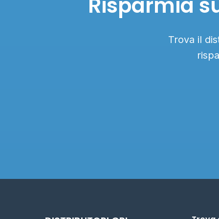
Risparmia su
Trova il di
risp