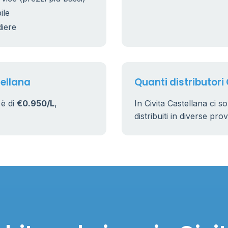
ile
diere
tellana
Quanti distributori
 è di
€0.950/L
,
In Civita Castellana ci 
distribuiti in diverse pro