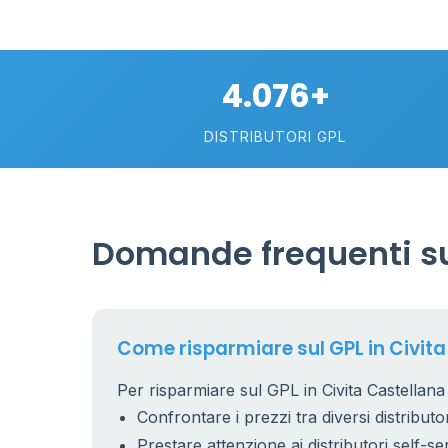
1
4.076+
2
DISTRIBUTORI GPL
Domande frequenti sul
16
Come risparmiare sul GPL in Civit
Per risparmiare sul GPL in Civita Castellana 
Confrontare i prezzi tra diversi distributor
Prestare attenzione ai distributori self-se