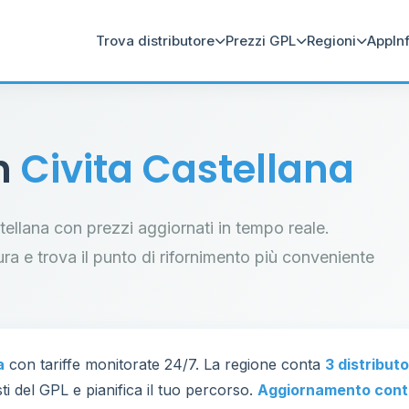
Trova distributore
Prezzi GPL
Regioni
App
In
in
Civita Castellana
astellana con prezzi aggiornati in tempo reale.
tura e trova il punto di rifornimento più conveniente
a
con tariffe monitorate 24/7. La regione conta
3 distributo
ti del GPL e pianifica il tuo percorso.
Aggiornamento cont
83