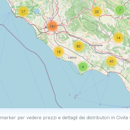
7
17
32
161
14
80
18
40
6
 marker per vedere prezzi e dettagli dei distributori in Civita