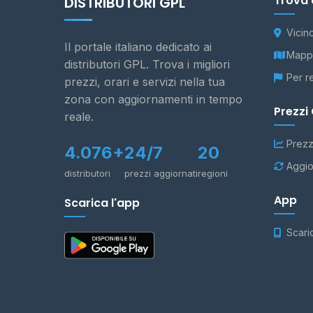
Trova 
DISTRIBUTORI GPL
Vicin
Il portale italiano dedicato ai
Mappa
distributori GPL. Trova i migliori
Per r
prezzi, orari e servizi nella tua
zona con aggiornamenti in tempo
Prezzi
reale.
Prezz
4.076+
24/7
20
Aggio
distributori
prezzi aggiornati
regioni
App
Scarica l'app
Scari