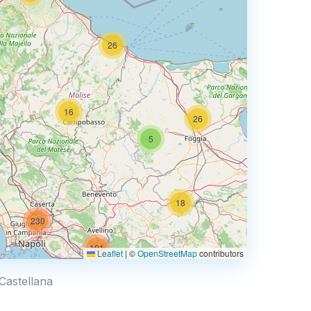
26
2
16
26
5
26
18
230
101
Leaflet
|
©
OpenStreetMap
contributors
33
3
 Castellana
10