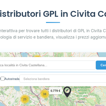
18
tributori GPL in Civita 
5
58
0.769 €
terattiva per trovare tutti i distributori di GPL in Civita C
pologia di servizio e bandiera, visualizza i prezzi aggiorna
89
56
36
24
Ce
29
20
10
0.799 €
f
Autostrada
Seleziona bandiera
24
2
0.779 €
38
25