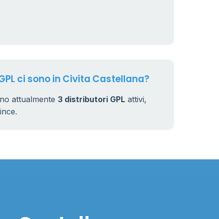
0.991 €
15
 GPL ci sono in Civita Castellana?
sono attualmente
3 distributori GPL
attivi,
vince.