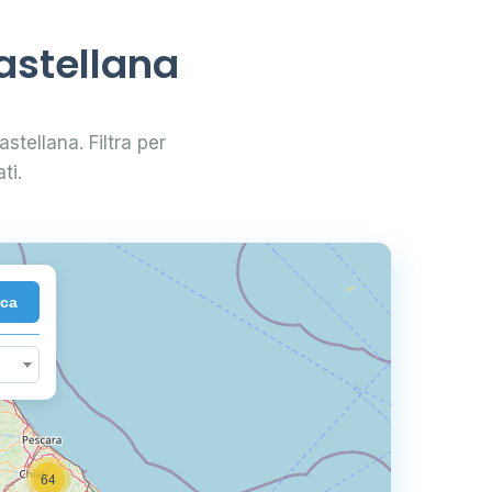
Castellana
astellana. Filtra per
ti.
rca
64