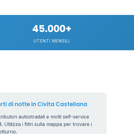
6
6
8
45.000+
UTENTI MENSILI
4
44
rti di notte in Civita Castellana
22
stributori autostradali e molti self-service
 Utilizza i filtri sulla mappa per trovare i
6
otturno.