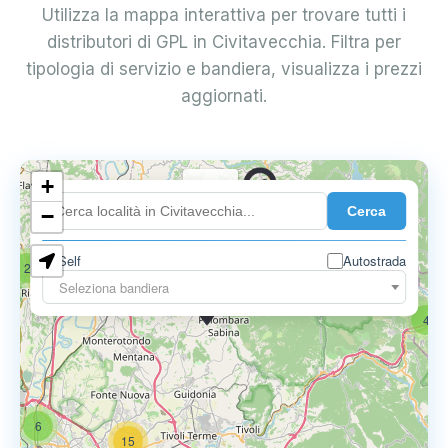
Utilizza la mappa interattiva per trovare tutti i
distributori di GPL in Civitavecchia. Filtra per
tipologia di servizio e bandiera, visualizza i prezzi
aggiornati.
+
0.739 €
Cerca
−
Self
Autostrada
2
18
Seleziona bandiera
0.795 €
4
6
15