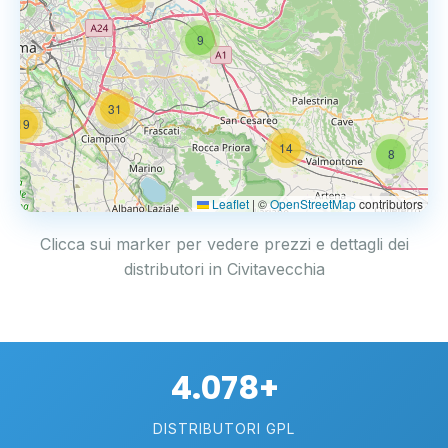
9
31
19
14
8
Leaflet
|
©
OpenStreetMap
contributors
Clicca sui marker per vedere prezzi e dettagli dei
distributori in Civitavecchia
4.078+
DISTRIBUTORI GPL