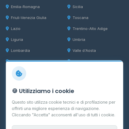
Emilia-Romagna
Sicilia
Friuli-Venezia Giulia
Toscana
Lazio
Trentino-Alto Adige
Liguria
Umbria
Lombardia
Valle d'Aosta
Marche
Veneto
Info
🍪 Utilizziamo i cookie
Cos'è il GPL
Questo sito utilizza cookie tecnici e di profilazione per
FAQ
offrirti una migliore esperienza di navigazione.
Contatti
Cliccando "Accetta" acconsenti all'uso di tutti i cookie.
Per gestori