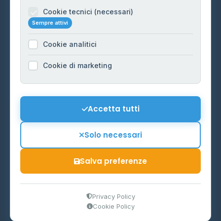
Informazioni legali
Cookie tecnici (necessari)
Sempre attivi
Privacy Policy
Cookie analitici
Cookie Policy
Preferenze Cookie
Cookie di marketing
Mappa del sito
Contattaci
Accetta tutti
info@distributori-gpl.it
Solo necessari
Salva preferenze
© 2026 - Distributori di GPL -
AF Project Software Agency
Carpi
P.IVA 03859300364
Privacy Policy
Cookie Policy
Dati forniti da
Ministero delle Imprese e del Made in Italy
-
Aggiornamento quotidiano