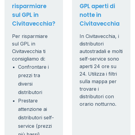
risparmiare
GPL aperti di
sul GPL in
notte in
Civitavecchia?
Civitavecchia
Per risparmiare
In Civitavecchia, i
sul GPL in
distributori
Civitavecchia ti
autostradali e molti
consigliamo di:
self-service sono
aperti 24 ore su
Confrontare i
24. Utilizza i filtri
prezzi tra
sulla mappa per
diversi
trovare i
distributori
distributori con
Prestare
orario notturno.
attenzione ai
distributori self-
service (prezzi
più bassi)