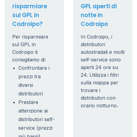
risparmiare
GPL aperti di
sul GPL in
notte in
Codroipo?
Codroipo
Per risparmiare
In Codroipo, i
sul GPL in
distributori
Codroipo ti
autostradali e molti
consigliamo di:
self-service sono
aperti 24 ore su
Confrontare i
24. Utilizza i filtri
prezzi tra
sulla mappa per
diversi
trovare i
distributori
distributori con
Prestare
orario notturno.
attenzione ai
distributori self-
service (prezzi
più bassi)