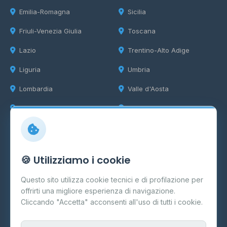
Emilia-Romagna
Sicilia
Friuli-Venezia Giulia
Toscana
Lazio
Trentino-Alto Adige
Liguria
Umbria
Lombardia
Valle d'Aosta
Marche
Veneto
Info
🍪 Utilizziamo i cookie
Cos'è il GPL
Questo sito utilizza cookie tecnici e di profilazione per
FAQ
offrirti una migliore esperienza di navigazione.
Contatti
Cliccando "Accetta" acconsenti all'uso di tutti i cookie.
Per gestori