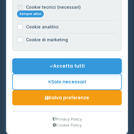
Informazioni legali
Cookie tecnici (necessari)
Sempre attivi
Privacy Policy
Cookie analitici
Cookie Policy
Preferenze Cookie
Cookie di marketing
Mappa del sito
Contattaci
Accetta tutti
info@distributori-gpl.it
Solo necessari
Salva preferenze
© 2026 - Distributori di GPL -
AF Project Software Agency
Carpi
P.IVA 03859300364
Privacy Policy
Cookie Policy
Dati forniti da
Ministero delle Imprese e del Made in Italy
-
Aggiornamento quotidiano