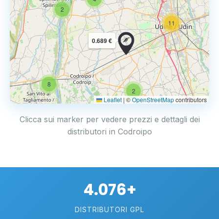
2
11
0.689 €
8
2
Leaflet
|
©
OpenStreetMap
contributors
Clicca sui marker per vedere prezzi e dettagli dei
distributori in Codroipo
4.076+
DISTRIBUTORI GPL