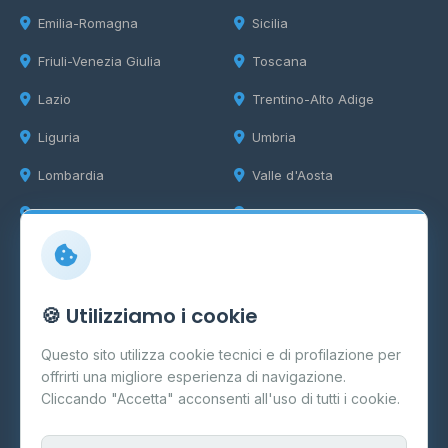
Emilia-Romagna
Sicilia
Friuli-Venezia Giulia
Toscana
Lazio
Trentino-Alto Adige
Liguria
Umbria
Lombardia
Valle d'Aosta
Marche
Veneto
Info
🍪 Utilizziamo i cookie
Cos'è il GPL
Questo sito utilizza cookie tecnici e di profilazione per
FAQ
offrirti una migliore esperienza di navigazione.
Contatti
Cliccando "Accetta" acconsenti all'uso di tutti i cookie.
Per gestori