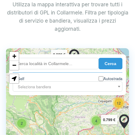
Utilizza la mappa interattiva per trovare tutti i
distributori di GPL in Collarmele. Filtra per tipologia
di servizio e bandiera, visualizza i prezzi
aggiornati.
0.829 €
+
7
Cerca
−
5
Self
Autostrada
0.827 €
Seleziona bandiera
12
0.799 €
4
2