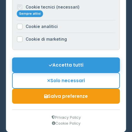
Informazioni legali
Cookie tecnici (necessari)
Sempre attivi
Privacy Policy
Cookie analitici
Cookie Policy
Preferenze Cookie
Cookie di marketing
Mappa del sito
Contattaci
Accetta tutti
info@distributori-gpl.it
Solo necessari
Salva preferenze
© 2026 - Distributori di GPL -
AF Project Software Agency
Carpi
P.IVA 03859300364
Privacy Policy
Cookie Policy
Dati forniti da
Ministero delle Imprese e del Made in Italy
-
Aggiornamento quotidiano