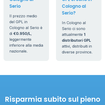
Serio
Cologno al
Serio?
Il prezzo medio
del GPL in
In Cologno al
Cologno al Serio è
Serio ci sono
di
€0.950/L
,
attualmente
1
leggermente
distributori GPL
inferiore alla media
attivi, distribuiti in
nazionale.
diverse province.
Risparmia subito sul pieno