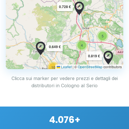
0.728 €
5
4
0.649 €
0.819 €
Leaflet
|
©
OpenStreetMap
contributors
10
Clicca sui marker per vedere prezzi e dettagli dei
distributori in Cologno al Serio
4.076+