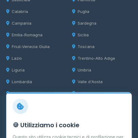
Calabria
Puglia
Campania
Sardegna
Emilia-Romagna
Sicilia
Friuli-Venezia Giulia
Toscana
Lazio
Trentino-Alto Adige
Liguria
Umbria
Lombardia
Valle d'Aosta
Marche
Veneto
Info
🍪 Utilizziamo i cookie
Cos'è il GPL
Questo sito utilizza cookie tecnici e di profilazione per
FAQ