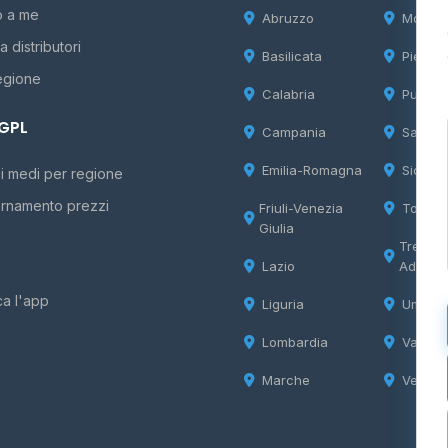
o a me
Abruzzo
Molise
 distributori
Basilicata
Piemon
egione
Calabria
Puglia
 GPL
Campania
Sardeg
Emilia-Romagna
Sicilia
i medi per regione
rnamento prezzi
Friuli-Venezia
Tosca
Giulia
Trentin
Lazio
Adige
ca l'app
Liguria
Umbria
Lombardia
Valle d
Marche
Veneto