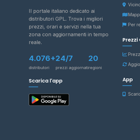
Vicin
Il portale italiano dedicato ai
Mappa
distributori GPL. Trova i migliori
Per r
prezzi, orari e servizi nella tua
zona con aggiornamenti in tempo
Prezzi
reale.
Prezz
4.076+
24/7
20
Aggio
distributori
prezzi aggiornati
regioni
App
Scarica l'app
Scari