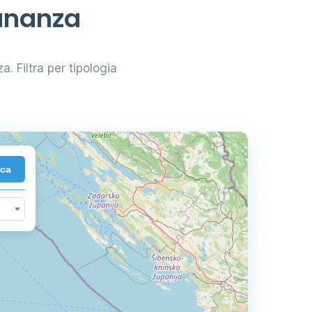
unanza
a. Filtra per tipologia
rca