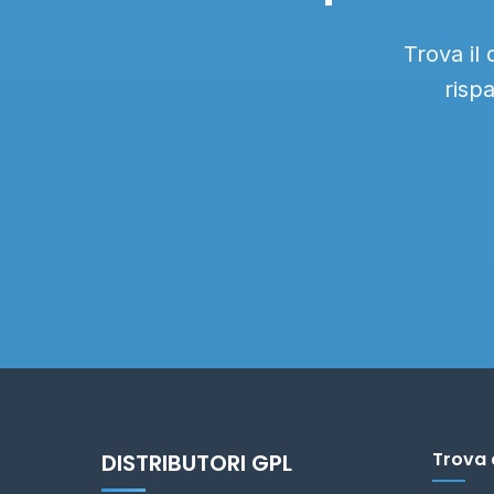
Trova il
risp
Trova 
DISTRIBUTORI GPL