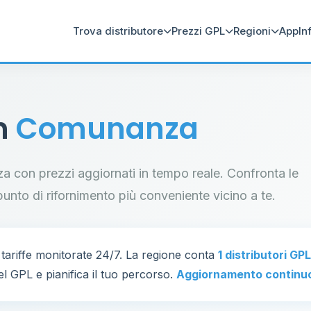
Trova distributore
Prezzi GPL
Regioni
App
In
in
Comunanza
nza con prezzi aggiornati in tempo reale. Confronta le
il punto di rifornimento più conveniente vicino a te.
tariffe monitorate 24/7. La regione conta
1 distributori GPL
el GPL e pianifica il tuo percorso.
Aggiornamento continu