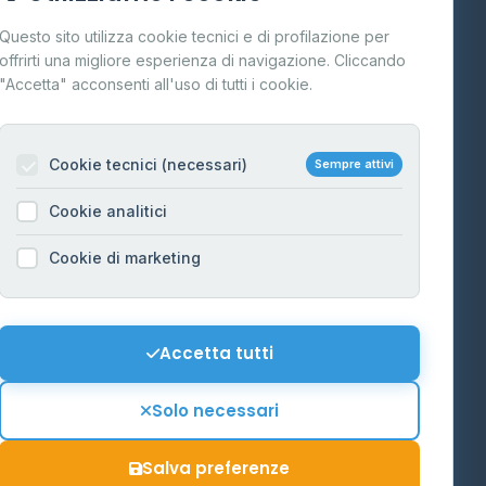
Cos'è il GPL
Questo sito utilizza cookie tecnici e di profilazione per
FAQ
offrirti una migliore esperienza di navigazione. Cliccando
te
"Accetta" acconsenti all'uso di tutti i cookie.
Contatti
Per gestori
na
Cookie tecnici (necessari)
Sempre attivi
Informazioni legali
Cookie analitici
Privacy Policy
na
Cookie di marketing
Cookie Policy
o-Alto
Preferenze Cookie
Mappa del sito
Accetta tutti
'Aosta
Contattaci
Solo necessari
info@distributori-gpl.it
Salva preferenze