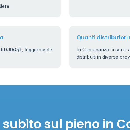
diere
za
Quanti distributor
i
€0.950/L
, leggermente
In Comunanza ci sono 
distribuiti in diverse pro
 subito sul pieno in