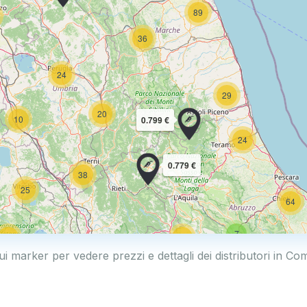
89
36
24
29
20
10
0.799 €
24
0.779 €
38
25
64
7
17
32
ui marker per vedere prezzi e dettagli dei distributori in 
161
14