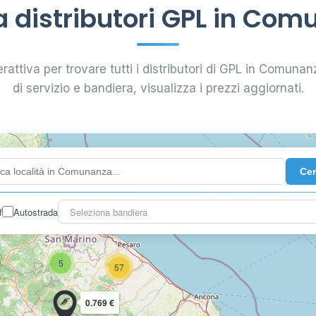
 distributori GPL in Com
rattiva per trovare tutti i distributori di GPL in Comunanz
di servizio e bandiera, visualizza i prezzi aggiornati.
35
Ce
93
f
Autostrada
Seleziona bandiera
5
57
0.769 €