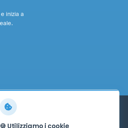
 inizia a
eale.
Info
🍪 Utilizziamo i cookie