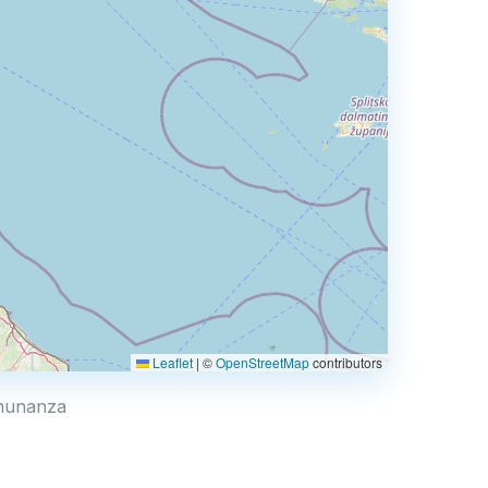
Leaflet
|
©
OpenStreetMap
contributors
26
Comunanza
2