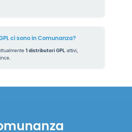
4
44
i GPL ci sono in Comunanza?
attualmente
1 distributori GPL
attivi,
vince.
 Comunanza