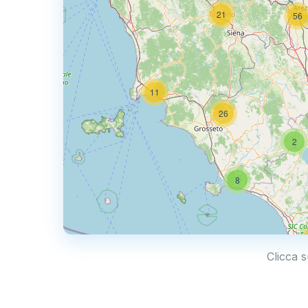
21
56
11
26
2
8
Clicca s