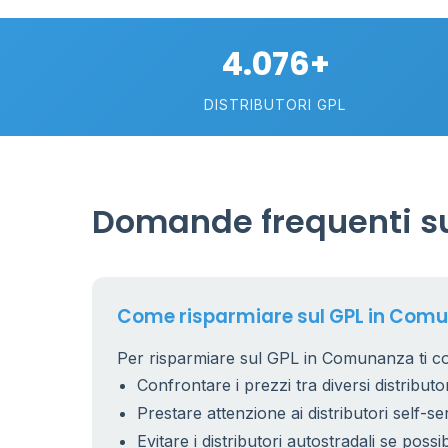
4.076+
DISTRIBUTORI GPL
11
Domande frequenti s
5
Come risparmiare sul GPL in Com
Per risparmiare sul GPL in Comunanza ti co
Confrontare i prezzi tra diversi distributor
Prestare attenzione ai distributori self-se
2
Evitare i distributori autostradali se possib