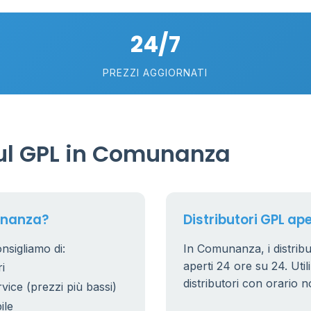
80
18
24/7
40
6
PREZZI AGGIORNATI
230
ul GPL in Comunanza
unanza?
Distributori GPL ap
nsigliamo di:
In Comunanza, i distribu
aperti 24 ore su 24. Utili
i
distributori con orario n
rvice (prezzi più bassi)
ile