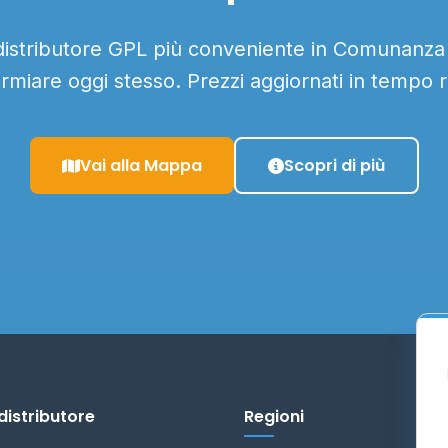
 distributore GPL più conveniente in Comunanza e
armiare oggi stesso. Prezzi aggiornati in tempo r
Vai alla Mappa
Scopri di più
distributore
Regioni