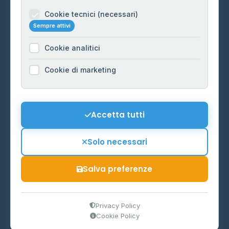
Informazioni legali
Cookie tecnici (necessari)
Sempre attivi
Privacy Policy
Cookie analitici
Cookie Policy
Preferenze Cookie
Cookie di marketing
Mappa del sito
Contattaci
Accetta tutti
info@distributori-gpl.it
Solo necessari
Salva preferenze
© 2026 - Distributori di GPL -
AF Project Software Agency
Carpi
P.IVA 03859300364
Privacy Policy
Cookie Policy
Dati forniti da
Ministero delle Imprese e del Made in Italy
-
Aggiornamento quotidiano