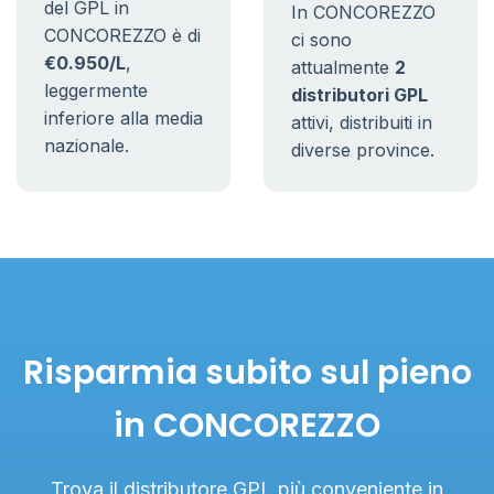
del GPL in
In CONCOREZZO
CONCOREZZO è di
ci sono
€0.950/L
,
attualmente
2
leggermente
distributori GPL
inferiore alla media
attivi, distribuiti in
nazionale.
diverse province.
Risparmia subito sul pieno
in CONCOREZZO
Trova il distributore GPL più conveniente in