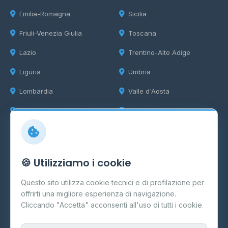
Emilia-Romagna
Sicilia
Friuli-Venezia Giulia
Toscana
Lazio
Trentino-Alto Adige
Liguria
Umbria
Lombardia
Valle d'Aosta
Marche
Veneto
Info
🍪 Utilizziamo i cookie
Cos'è il GPL
Questo sito utilizza cookie tecnici e di profilazione per
FAQ
offrirti una migliore esperienza di navigazione.
Contatti
Cliccando "Accetta" acconsenti all'uso di tutti i cookie.
Per gestori