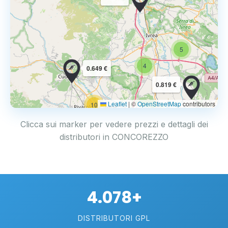
5
4
0.649 €
0.819 €
Leaflet
|
©
OpenStreetMap
contributors
10
Clicca sui marker per vedere prezzi e dettagli dei
distributori in CONCOREZZO
4.078+
DISTRIBUTORI GPL