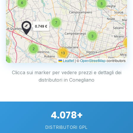
6
5
7
0.749 €
3
14
2
13
Leaflet
|
©
OpenStreetMap
contributors
4
17
Clicca sui marker per vedere prezzi e dettagli dei
distributori in Conegliano
4.078+
DISTRIBUTORI GPL