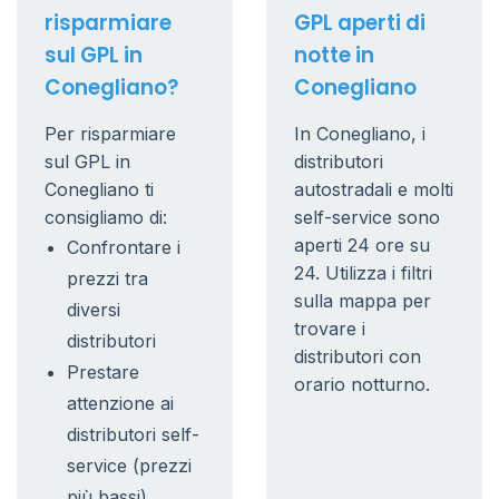
risparmiare
GPL aperti di
sul GPL in
notte in
Conegliano?
Conegliano
Per risparmiare
In Conegliano, i
sul GPL in
distributori
Conegliano ti
autostradali e molti
consigliamo di:
self-service sono
aperti 24 ore su
Confrontare i
24. Utilizza i filtri
prezzi tra
sulla mappa per
diversi
trovare i
distributori
distributori con
Prestare
orario notturno.
attenzione ai
distributori self-
service (prezzi
più bassi)