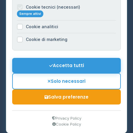
Informazioni legali
Cookie tecnici (necessari)
Sempre attivi
Privacy Policy
Cookie analitici
Cookie Policy
Preferenze Cookie
Cookie di marketing
Mappa del sito
Contattaci
Accetta tutti
info@distributori-gpl.it
Solo necessari
Salva preferenze
© 2026 - Distributori di GPL -
AF Project Software Agency
Carpi
P.IVA 03859300364
Privacy Policy
Cookie Policy
Dati forniti da
Ministero delle Imprese e del Made in Italy
-
Aggiornamento quotidiano