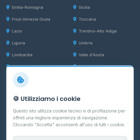
Emilia-Romagna
Sicilia
Friuli-Venezia Giulia
Toscana
Lazio
Trentino-Alto Adige
Liguria
Umbria
Lombardia
Valle d'Aosta
Marche
Veneto
Info
🍪 Utilizziamo i cookie
Cos'è il GPL
Questo sito utilizza cookie tecnici e di profilazione per
FAQ
offrirti una migliore esperienza di navigazione.
Contatti
Cliccando "Accetta" acconsenti all'uso di tutti i cookie.
Per gestori