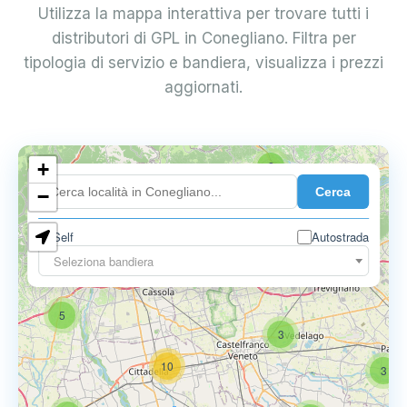
Utilizza la mappa interattiva per trovare tutti i
distributori di GPL in Conegliano. Filtra per
tipologia di servizio e bandiera, visualizza i prezzi
aggiornati.
+
2
Cerca
−
Self
Autostrada
Seleziona bandiera
5
6
9
5
3
10
3