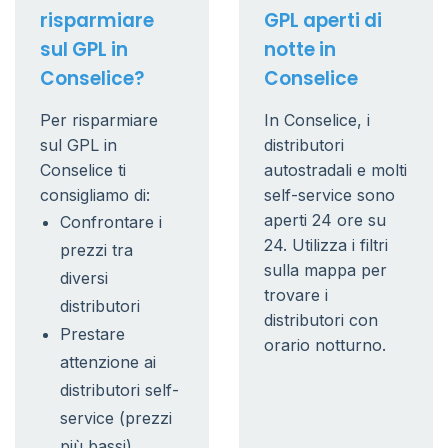
risparmiare
GPL aperti di
sul GPL in
notte in
Conselice?
Conselice
Per risparmiare
In Conselice, i
sul GPL in
distributori
Conselice ti
autostradali e molti
consigliamo di:
self-service sono
aperti 24 ore su
Confrontare i
24. Utilizza i filtri
prezzi tra
sulla mappa per
diversi
trovare i
distributori
distributori con
Prestare
orario notturno.
attenzione ai
distributori self-
service (prezzi
più bassi)