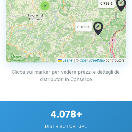
0.738 €
2
0.709 €
Leaflet
|
©
OpenStreetMap
contributors
Clicca sui marker per vedere prezzi e dettagli dei
distributori in Conselice
4.078+
DISTRIBUTORI GPL