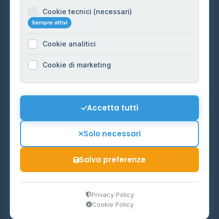
Informazioni legali
Cookie tecnici (necessari)
Sempre attivi
Privacy Policy
Cookie analitici
Cookie Policy
Preferenze Cookie
Cookie di marketing
Mappa del sito
Contattaci
Accetta tutti
info@distributori-gpl.it
Solo necessari
Salva preferenze
© 2026 - Distributori di GPL -
AF Project Software Agency
Carpi
P.IVA 03859300364
Privacy Policy
Cookie Policy
Dati forniti da
Ministero delle Imprese e del Made in Italy
-
Aggiornamento quotidiano