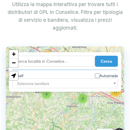
Utilizza la mappa interattiva per trovare tutti i
distributori di GPL in Conselice. Filtra per tipologia
di servizio e bandiera, visualizza i prezzi
aggiornati.
+
18
Cerca
7
−
Self
Autostrada
9
11
Seleziona bandiera
11
4
2