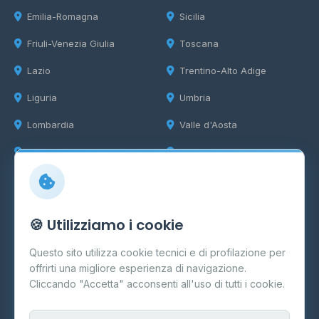
Emilia-Romagna
Sicilia
Friuli-Venezia Giulia
Toscana
Lazio
Trentino-Alto Adige
Liguria
Umbria
Lombardia
Valle d'Aosta
Marche
Veneto
Info
🍪 Utilizziamo i cookie
Cos'è il GPL
Questo sito utilizza cookie tecnici e di profilazione per
FAQ
offrirti una migliore esperienza di navigazione.
Contatti
Cliccando "Accetta" acconsenti all'uso di tutti i cookie.
Per gestori