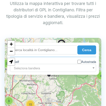
Utilizza la mappa interattiva per trovare tutti i
distributori di GPL in Contigliano. Filtra per
tipologia di servizio e bandiera, visualizza i prezzi
aggiornati.
+
0.739 €
Cerca
−
Self
Autostrada
2
18
Seleziona bandiera
0.795 €
4
6
15