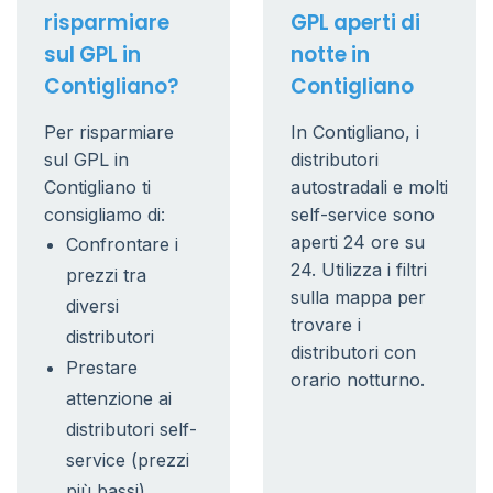
risparmiare
GPL aperti di
sul GPL in
notte in
Contigliano?
Contigliano
Per risparmiare
In Contigliano, i
sul GPL in
distributori
Contigliano ti
autostradali e molti
consigliamo di:
self-service sono
aperti 24 ore su
Confrontare i
24. Utilizza i filtri
prezzi tra
sulla mappa per
diversi
trovare i
distributori
distributori con
Prestare
orario notturno.
attenzione ai
distributori self-
service (prezzi
più bassi)