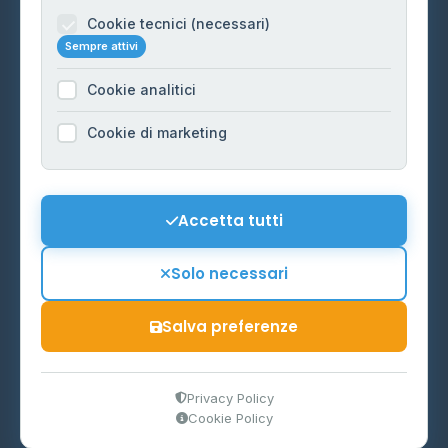
Informazioni legali
Cookie tecnici (necessari)
Sempre attivi
Privacy Policy
Cookie analitici
Cookie Policy
Preferenze Cookie
Cookie di marketing
Mappa del sito
Contattaci
Accetta tutti
info@distributori-gpl.it
Solo necessari
Salva preferenze
© 2026 - Distributori di GPL -
AF Project Software Agency
Carpi
P.IVA 03859300364
Privacy Policy
Cookie Policy
Dati forniti da
Ministero delle Imprese e del Made in Italy
-
Aggiornamento quotidiano