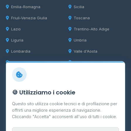
Emilia-Romagna
Sicilia
Friuli-Venezia Giulia
Toscana
Lazio
Trentino-Alto Adige
Liguria
Umbria
Lombardia
Valle d'Aosta
Marche
Veneto
Info
🍪 Utilizziamo i cookie
Cos'è il GPL
Questo sito utilizza cookie tecnici e di profilazione per
FAQ
offrirti una migliore esperienza di navigazione.
Contatti
Cliccando "Accetta" acconsenti all'uso di tutti i cookie.
Per gestori