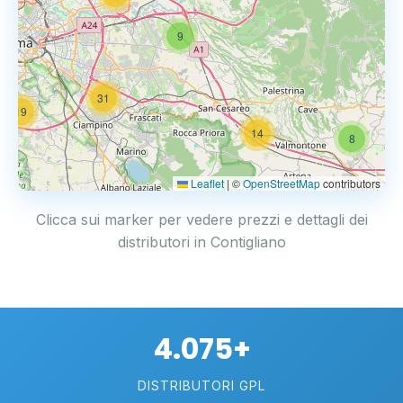
9
31
19
14
8
Leaflet
|
©
OpenStreetMap
contributors
Clicca sui marker per vedere prezzi e dettagli dei
distributori in Contigliano
4.075+
DISTRIBUTORI GPL