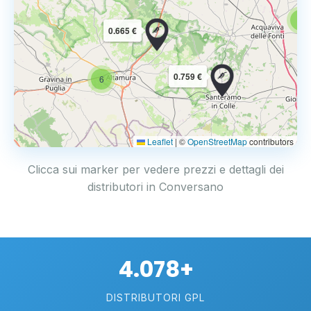
6
0.665 €
0.759 €
6
Leaflet
|
©
OpenStreetMap
contributors
Clicca sui marker per vedere prezzi e dettagli dei
distributori in Conversano
4.078+
DISTRIBUTORI GPL