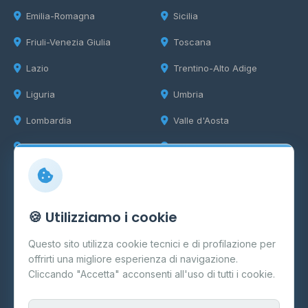
Emilia-Romagna
Sicilia
Friuli-Venezia Giulia
Toscana
Lazio
Trentino-Alto Adige
Liguria
Umbria
Lombardia
Valle d'Aosta
Marche
Veneto
Info
🍪 Utilizziamo i cookie
Cos'è il GPL
Questo sito utilizza cookie tecnici e di profilazione per
FAQ
offrirti una migliore esperienza di navigazione.
Contatti
Cliccando "Accetta" acconsenti all'uso di tutti i cookie.
Per gestori