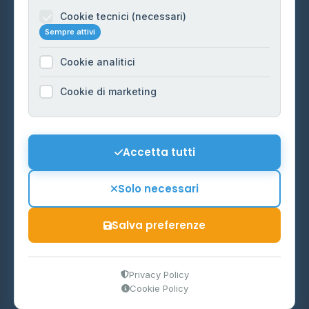
Informazioni legali
Cookie tecnici (necessari)
Sempre attivi
Privacy Policy
Cookie analitici
Cookie Policy
Preferenze Cookie
Cookie di marketing
Mappa del sito
Contattaci
Accetta tutti
info@distributori-gpl.it
Solo necessari
Salva preferenze
© 2026 - Distributori di GPL -
AF Project Software Agency
Carpi
P.IVA 03859300364
Privacy Policy
Cookie Policy
Dati forniti da
Ministero delle Imprese e del Made in Italy
-
Aggiornamento quotidiano