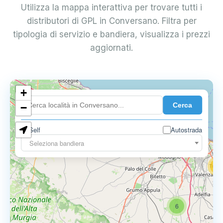
Utilizza la mappa interattiva per trovare tutti i
distributori di GPL in Conversano. Filtra per
tipologia di servizio e bandiera, visualizza i prezzi
aggiornati.
+
4
Cerca
−
3
0.729 €
Self
Autostrada
3
Seleziona bandiera
13
16
6