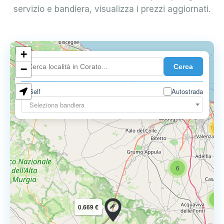
servizio e bandiera, visualizza i prezzi aggiornati.
+
4
Cerca
−
3
0.729 €
Self
Autostrada
3
Seleziona bandiera
13
16
6
6
0.669 €