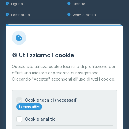
Liguria
Umbria
Lombardia
Valle d'Aosta
Marche
Veneto
Info
🍪 Utilizziamo i cookie
Cos'è il GPL
Questo sito utilizza cookie tecnici e di profilazione per
FAQ
offrirti una migliore esperienza di navigazione.
Contatti
Cliccando "Accetta" acconsenti all'uso di tutti i cookie.
Per gestori
Informazioni legali
Cookie tecnici (necessari)
Sempre attivi
Privacy Policy
Cookie analitici
Cookie Policy