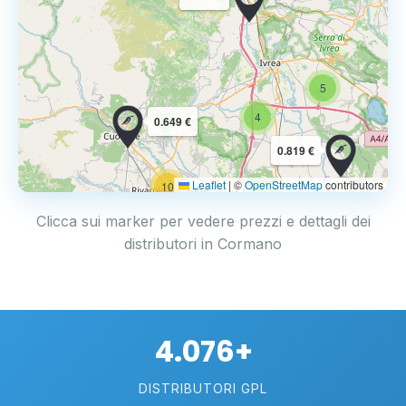
5
4
0.649 €
0.819 €
Leaflet
|
©
OpenStreetMap
contributors
10
Clicca sui marker per vedere prezzi e dettagli dei
distributori in Cormano
4.076+
DISTRIBUTORI GPL