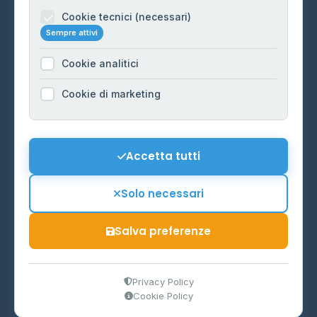
Informazioni legali
Cookie tecnici (necessari)
Sempre attivi
Privacy Policy
Cookie analitici
Cookie Policy
Preferenze Cookie
Cookie di marketing
Mappa del sito
Contattaci
Accetta tutti
info@distributori-gpl.it
Solo necessari
Salva preferenze
© 2026 - Distributori di GPL -
AF Project Software Agency
Carpi
P.IVA 03859300364
Privacy Policy
Cookie Policy
Dati forniti da
Ministero delle Imprese e del Made in Italy
-
Aggiornamento quotidiano