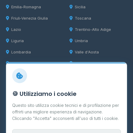
Emilia-Romagna
Sicilia
Friuli-Venezia Giulia
Toscana
Lazio
Trentino-Alto Adige
Liguria
Umbria
Lombardia
Valle d'Aosta
Marche
Veneto
Info
🍪 Utilizziamo i cookie
Cos'è il GPL
Questo sito utilizza cookie tecnici e di profilazione per
FAQ
offrirti una migliore esperienza di navigazione.
Contatti
Cliccando "Accetta" acconsenti all'uso di tutti i cookie.
Per gestori