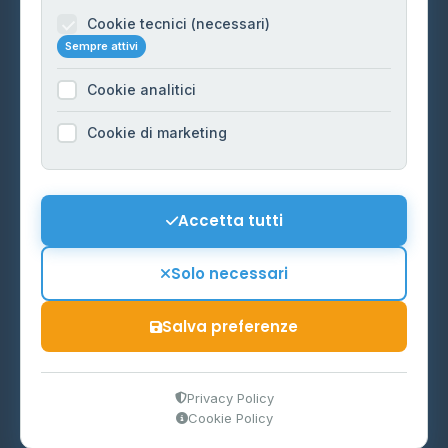
Informazioni legali
Cookie tecnici (necessari)
Sempre attivi
Privacy Policy
Cookie analitici
Cookie Policy
Preferenze Cookie
Cookie di marketing
Mappa del sito
Contattaci
Accetta tutti
info@distributori-gpl.it
Solo necessari
Salva preferenze
© 2026 - Distributori di GPL -
AF Project Software Agency
Carpi
P.IVA 03859300364
Privacy Policy
Cookie Policy
Dati forniti da
Ministero delle Imprese e del Made in Italy
-
Aggiornamento quotidiano