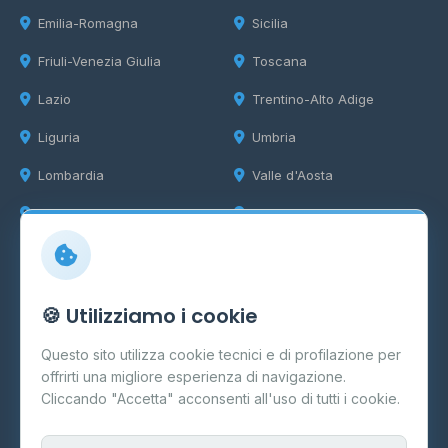
Emilia-Romagna
Sicilia
Friuli-Venezia Giulia
Toscana
Lazio
Trentino-Alto Adige
Liguria
Umbria
Lombardia
Valle d'Aosta
Marche
Veneto
Info
🍪 Utilizziamo i cookie
Cos'è il GPL
Questo sito utilizza cookie tecnici e di profilazione per
FAQ
offrirti una migliore esperienza di navigazione.
Contatti
Cliccando "Accetta" acconsenti all'uso di tutti i cookie.
Per gestori