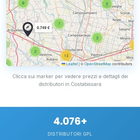
6
5
7
0.749 €
3
14
2
13
Leaflet
|
©
OpenStreetMap
contributors
4
17
Clicca sui marker per vedere prezzi e dettagli dei
distributori in Costabissara
4.076+
DISTRIBUTORI GPL