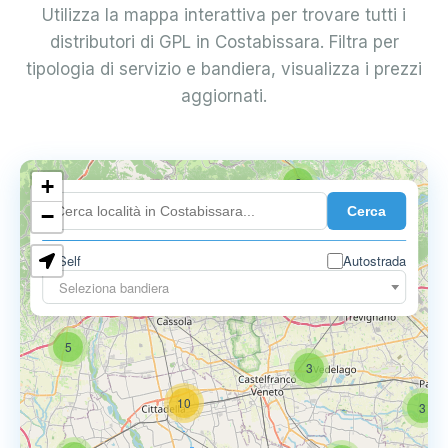
Utilizza la mappa interattiva per trovare tutti i
distributori di GPL in Costabissara. Filtra per
tipologia di servizio e bandiera, visualizza i prezzi
aggiornati.
+
2
Cerca
−
Self
Autostrada
Seleziona bandiera
5
6
9
5
3
10
3