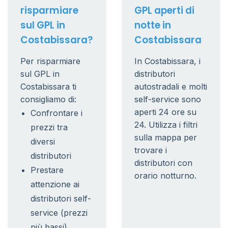
risparmiare
GPL aperti di
sul GPL in
notte in
Costabissara?
Costabissara
Per risparmiare
In Costabissara, i
sul GPL in
distributori
Costabissara ti
autostradali e molti
consigliamo di:
self-service sono
aperti 24 ore su
Confrontare i
24. Utilizza i filtri
prezzi tra
sulla mappa per
diversi
trovare i
distributori
distributori con
Prestare
orario notturno.
attenzione ai
distributori self-
service (prezzi
più bassi)