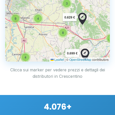
3
0.629 €
9
4
8
6
4
0.699 €
4
Leaflet
|
©
OpenStreetMap
contributors
Clicca sui marker per vedere prezzi e dettagli dei
distributori in Crescentino
4.076+