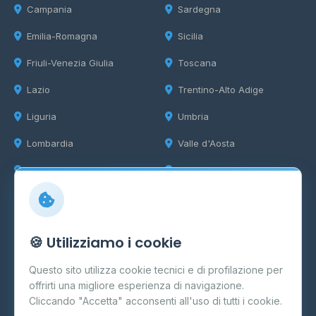
Campania
Sardegna
Emilia-Romagna
Sicilia
Friuli-Venezia Giulia
Toscana
Lazio
Trentino-Alto Adige
Liguria
Umbria
Lombardia
Valle d'Aosta
Marche
Veneto
Info
🍪 Utilizziamo i cookie
Cos'è il GPL
Questo sito utilizza cookie tecnici e di profilazione per
FAQ
offrirti una migliore esperienza di navigazione.
Contatti
Cliccando "Accetta" acconsenti all'uso di tutti i cookie.