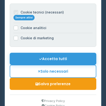
Per gestori
Informazioni legali
Cookie tecnici (necessari)
Sempre attivi
Privacy Policy
Cookie analitici
Cookie Policy
Preferenze Cookie
Cookie di marketing
Mappa del sito
Contattaci
Accetta tutti
info@distributori-gpl.it
Solo necessari
Salva preferenze
© 2026 - Distributori di GPL -
AF Project Software Agency
Carpi
P.IVA 03859300364
Privacy Policy
Cookie Policy
Dati forniti da
Ministero delle Imprese e del Made in Italy
-