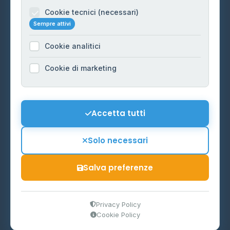
Informazioni legali
Cookie tecnici (necessari)
Sempre attivi
Privacy Policy
Cookie analitici
Cookie Policy
Preferenze Cookie
Cookie di marketing
Mappa del sito
Contattaci
Accetta tutti
info@distributori-gpl.it
Solo necessari
Salva preferenze
© 2026 - Distributori di GPL -
AF Project Software Agency
Carpi
P.IVA 03859300364
Privacy Policy
Cookie Policy
Dati forniti da
Ministero delle Imprese e del Made in Italy
-
Aggiornamento quotidiano