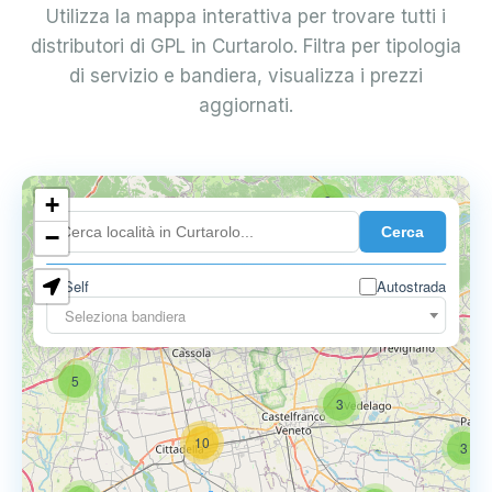
Utilizza la mappa interattiva per trovare tutti i
distributori di GPL in Curtarolo. Filtra per tipologia
di servizio e bandiera, visualizza i prezzi
aggiornati.
+
2
Cerca
−
Self
Autostrada
Seleziona bandiera
5
6
9
5
3
10
3