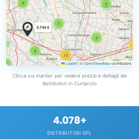
6
5
7
0.749 €
3
14
2
13
Leaflet
|
©
OpenStreetMap
contributors
4
17
Clicca sui marker per vedere prezzi e dettagli dei
distributori in Curtarolo
4.078+
DISTRIBUTORI GPL