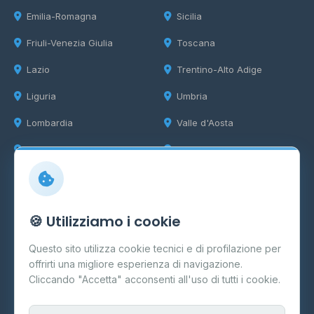
Emilia-Romagna
Sicilia
Friuli-Venezia Giulia
Toscana
Lazio
Trentino-Alto Adige
Liguria
Umbria
Lombardia
Valle d'Aosta
Marche
Veneto
Info
🍪 Utilizziamo i cookie
Cos'è il GPL
Questo sito utilizza cookie tecnici e di profilazione per
FAQ
offrirti una migliore esperienza di navigazione.
Contatti
Cliccando "Accetta" acconsenti all'uso di tutti i cookie.
Per gestori