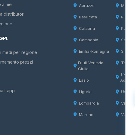
o a me
Abruzzo
Molise
 distributori
Basilicata
Piemon
egione
Calabria
Puglia
 GPL
Campania
Sardeg
Emilia-Romagna
Sicilia
i medi per regione
rnamento prezzi
Friuli-Venezia
Tosca
Giulia
Trentin
Lazio
Adige
ca l'app
Liguria
Umbria
Lombardia
Valle d
Marche
Veneto