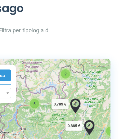
usago
iltra per tipologia di
2
rca
10
5
0.789 €
16
0.885 €
5