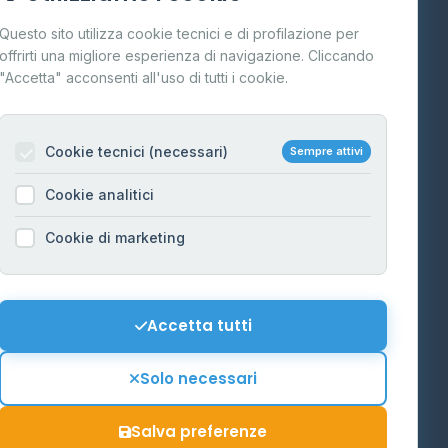
Cos'è il GPL
Questo sito utilizza cookie tecnici e di profilazione per
FAQ
offrirti una migliore esperienza di navigazione. Cliccando
te
"Accetta" acconsenti all'uso di tutti i cookie.
Contatti
Per gestori
na
Cookie tecnici (necessari)
Sempre attivi
Informazioni legali
Cookie analitici
Privacy Policy
na
Cookie di marketing
Cookie Policy
o-Alto
Preferenze Cookie
Mappa del sito
Accetta tutti
'Aosta
Contattaci
Solo necessari
info@distributori-gpl.it
Salva preferenze