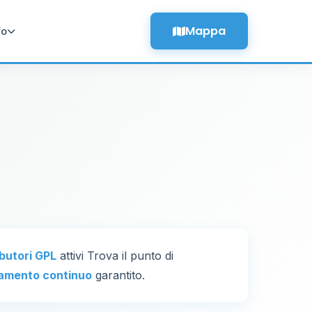
Mappa
fo
ibutori GPL
attivi Trova il punto di
amento continuo
garantito.