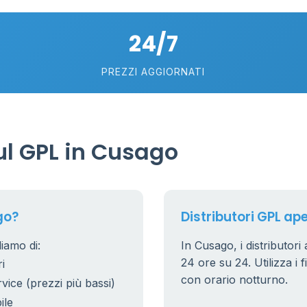
5
24/7
PREZZI AGGIORNATI
l GPL in Cusago
go?
Distributori GPL ape
iamo di:
In Cusago, i distributori
24 ore su 24. Utilizza i f
i
con orario notturno.
rvice (prezzi più bassi)
ile