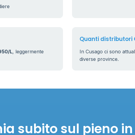
diere
Quanti distributori
950/L
, leggermente
In Cusago ci sono attu
diverse province.
ia subito sul pieno i