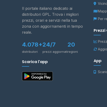
Vicin
Il portale italiano dedicato ai
Mappa
distributori GPL. Trova i migliori
Per r
prezzi, orari e servizi nella tua
zona con aggiornamenti in tempo
Prezzi
reale.
Prezz
4.078+
24/7
20
Aggio
distributori
prezzi aggiornati
regioni
App
Scarica l'app
Scari