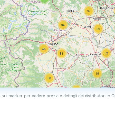
37
34
29
46
52
81
19
50
19
a sui marker per vedere prezzi e dettagli dei distributori in 
2