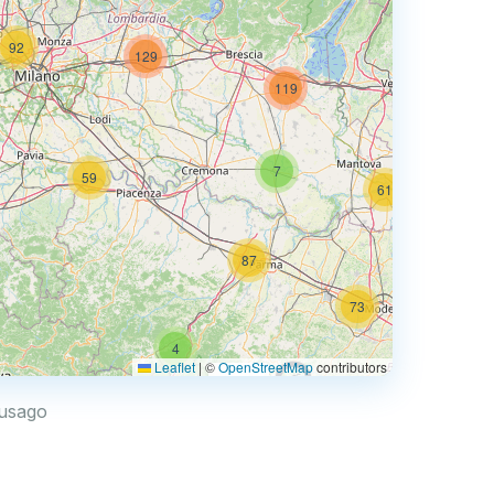
92
129
74
119
7
59
61
87
73
4
67
Leaflet
|
©
OpenStreetMap
contributors
0.769 €
Cusago
4
2
30