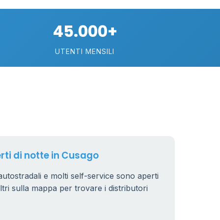
74
45.000+
113
UTENTI MENSILI
21
11
26
rti di notte in Cusago
 autostradali e molti self-service sono aperti
iltri sulla mappa per trovare i distributori
8