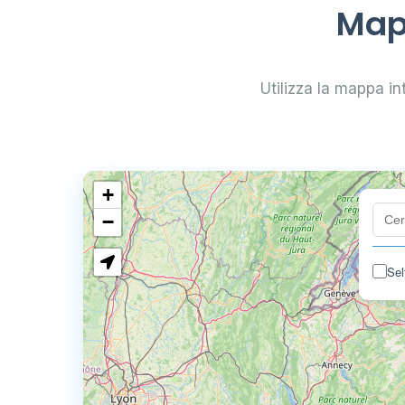
Mapp
Utilizza la mappa int
+
−
Sel