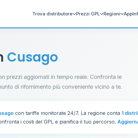
Trova distributore
Prezzi GPL
Regioni
App
In
in
Cusago
con prezzi aggiornati in tempo reale. Confronta le
il punto di rifornimento più conveniente vicino a te.
usago
con tariffe monitorate 24/7. La regione conta
1 distr
nfronta i costi del GPL e pianifica il tuo percorso.
Aggiorn