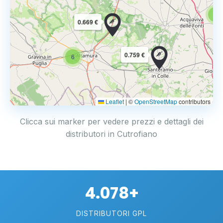
6
0.669 €
0.759 €
6
Leaflet
|
©
OpenStreetMap
contributors
Clicca sui marker per vedere prezzi e dettagli dei
distributori in Cutrofiano
4.078+
DISTRIBUTORI GPL