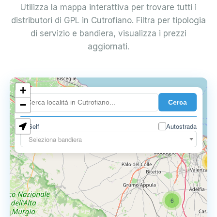
Utilizza la mappa interattiva per trovare tutti i
distributori di GPL in Cutrofiano. Filtra per tipologia
di servizio e bandiera, visualizza i prezzi
aggiornati.
+
4
Cerca
−
3
0.729 €
Self
Autostrada
3
Seleziona bandiera
13
16
6