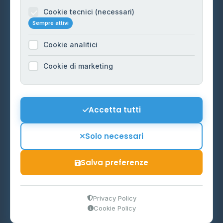
Informazioni legali
Cookie tecnici (necessari)
Sempre attivi
Privacy Policy
Cookie analitici
Cookie Policy
Preferenze Cookie
Cookie di marketing
Mappa del sito
Contattaci
Accetta tutti
info@distributori-gpl.it
Solo necessari
Salva preferenze
© 2026 - Distributori di GPL -
AF Project Software Agency
Carpi
P.IVA 03859300364
Privacy Policy
Cookie Policy
Dati forniti da
Ministero delle Imprese e del Made in Italy
-
Aggiornamento quotidiano