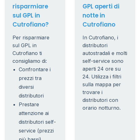
risparmiare
GPL aperti di
sul GPL in
notte in
Cutrofiano?
Cutrofiano
Per risparmiare
In Cutrofiano, i
sul GPL in
distributori
Cutrofiano ti
autostradali e molti
consigliamo di:
self-service sono
aperti 24 ore su
Confrontare i
24. Utilizza i filtri
prezzi tra
sulla mappa per
diversi
trovare i
distributori
distributori con
Prestare
orario notturno.
attenzione ai
distributori self-
service (prezzi
più bassi)