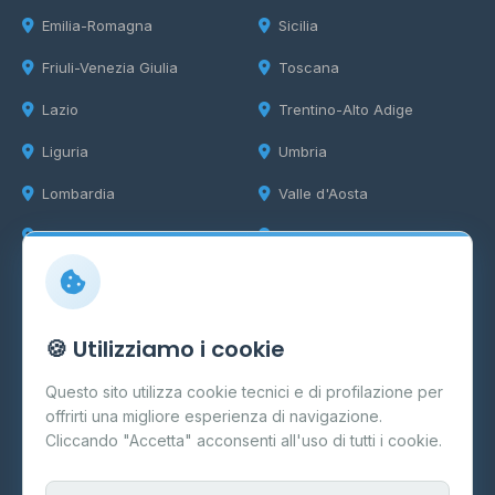
Emilia-Romagna
Sicilia
Friuli-Venezia Giulia
Toscana
Lazio
Trentino-Alto Adige
Liguria
Umbria
Lombardia
Valle d'Aosta
Marche
Veneto
Info
🍪 Utilizziamo i cookie
Cos'è il GPL
Questo sito utilizza cookie tecnici e di profilazione per
FAQ
offrirti una migliore esperienza di navigazione.
Contatti
Cliccando "Accetta" acconsenti all'uso di tutti i cookie.
Per gestori