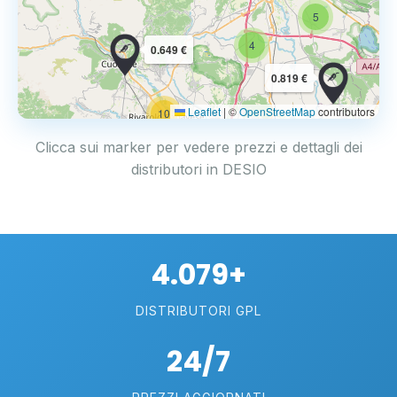
5
4
0.649 €
0.819 €
Leaflet
|
©
OpenStreetMap
contributors
10
Clicca sui marker per vedere prezzi e dettagli dei
distributori in DESIO
4.079+
DISTRIBUTORI GPL
24/7