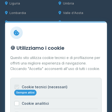
Liguria
Umbria
Lombardia
Valle d'Aosta
Marche
Veneto
Info
🍪 Utilizziamo i cookie
Cos'è il GPL
Questo sito utilizza cookie tecnici e di profilazione per
FAQ
offrirti una migliore esperienza di navigazione.
Contatti
Cliccando "Accetta" acconsenti all'uso di tutti i cookie.
Per gestori
Informazioni legali
Cookie tecnici (necessari)
Sempre attivi
Privacy Policy
Cookie analitici
Cookie Policy