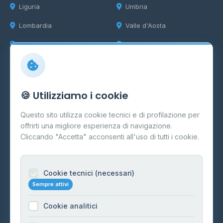
Liguria
Umbria
Lombardia
Valle d'Aosta
Marche
Veneto
Info
🍪 Utilizziamo i cookie
Cos'è il GPL
Questo sito utilizza cookie tecnici e di profilazione per
FAQ
offrirti una migliore esperienza di navigazione.
Contatti
Cliccando "Accetta" acconsenti all'uso di tutti i cookie.
Per gestori
Informazioni legali
Cookie tecnici (necessari)
Sempre attivi
Privacy Policy
Cookie analitici
Cookie Policy