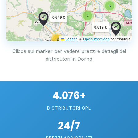
5
4
0.649 €
0.819 €
Leaflet
|
©
OpenStreetMap
contributors
10
Clicca sui marker per vedere prezzi e dettagli dei
distributori in Dorno
4.076+
DISTRIBUTORI GPL
24/7