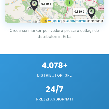
4
0.649 €
0.819 €
Leaflet
|
©
OpenStreetMap
contributors
10
Clicca sui marker per vedere prezzi e dettagli dei
distributori in Erba
4.078+
DISTRIBUTORI GPL
24/7
PREZZI AGGIORNATI