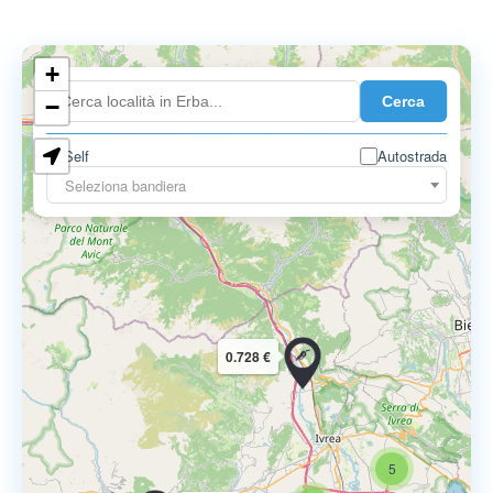
+
0.899 €
Cerca
−
Self
Autostrada
Seleziona bandiera
0.728 €
5