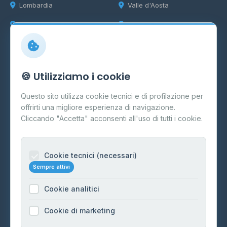
Lombardia
Valle d'Aosta
Marche
Veneto
Info
🍪 Utilizziamo i cookie
Cos'è il GPL
Questo sito utilizza cookie tecnici e di profilazione per
FAQ
offrirti una migliore esperienza di navigazione.
Contatti
Cliccando "Accetta" acconsenti all'uso di tutti i cookie.
Per gestori
Informazioni legali
Cookie tecnici (necessari)
Sempre attivi
Privacy Policy
Cookie analitici
Cookie Policy
Preferenze Cookie
Cookie di marketing
Mappa del sito