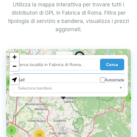
Utilizza la mappa interattiva per trovare tutti i
distributori di GPL in Fabrica di Roma. Filtra per
tipologia di servizio e bandiera, visualizza i prezzi
aggiornati.
+
0.739 €
Cerca
−
Self
Autostrada
2
17
Seleziona bandiera
0.795 €
4
6
15