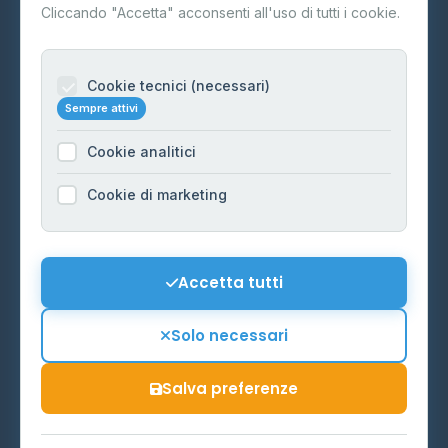
Contatti
Cliccando "Accetta" acconsenti all'uso di tutti i cookie.
Per gestori
Informazioni legali
Cookie tecnici (necessari)
Sempre attivi
Privacy Policy
Cookie analitici
Cookie Policy
Preferenze Cookie
Cookie di marketing
Mappa del sito
Contattaci
Accetta tutti
info@distributori-gpl.it
Solo necessari
Salva preferenze
© 2026 - Distributori di GPL -
AF Project Software Agency