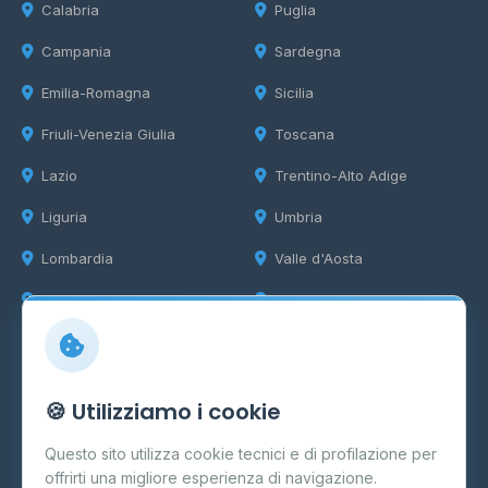
Calabria
Puglia
Campania
Sardegna
Emilia-Romagna
Sicilia
Friuli-Venezia Giulia
Toscana
Lazio
Trentino-Alto Adige
Liguria
Umbria
Lombardia
Valle d'Aosta
Marche
Veneto
Info
🍪 Utilizziamo i cookie
Cos'è il GPL
Questo sito utilizza cookie tecnici e di profilazione per
FAQ
offrirti una migliore esperienza di navigazione.