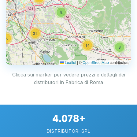
9
31
20
14
8
Leaflet
|
©
OpenStreetMap
contributors
Clicca sui marker per vedere prezzi e dettagli dei
distributori in Fabrica di Roma
4.078+
DISTRIBUTORI GPL