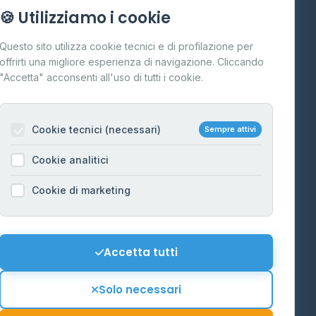
Info
🍪 Utilizziamo i cookie
Cos'è il GPL
Questo sito utilizza cookie tecnici e di profilazione per
FAQ
offrirti una migliore esperienza di navigazione. Cliccando
te
"Accetta" acconsenti all'uso di tutti i cookie.
Contatti
Per gestori
na
Cookie tecnici (necessari)
Sempre attivi
Informazioni legali
Cookie analitici
Privacy Policy
na
Cookie di marketing
Cookie Policy
o-Alto
Preferenze Cookie
Mappa del sito
Accetta tutti
'Aosta
Contattaci
Solo necessari
info@distributori-gpl.it