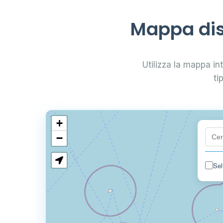
Mappa dis
Utilizza la mappa int
ti
+
−
Sel