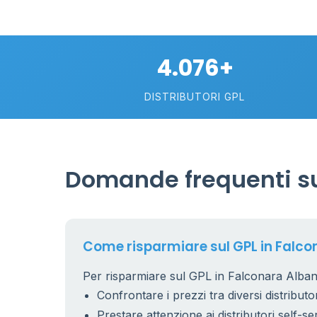
4.076+
DISTRIBUTORI GPL
Domande frequenti su
Come risparmiare sul GPL in Falc
Per risparmiare sul GPL in Falconara Albane
Confrontare i prezzi tra diversi distributor
Prestare attenzione ai distributori self-se