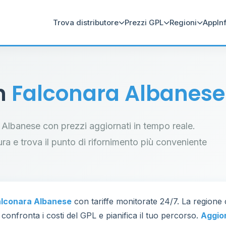
Trova distributore
Prezzi GPL
Regioni
App
In
in
Falconara Albanese
ra Albanese con prezzi aggiornati in tempo reale.
tura e trova il punto di rifornimento più conveniente
alconara Albanese
con tariffe monitorate 24/7. La regione
 confronta i costi del GPL e pianifica il tuo percorso.
Aggio