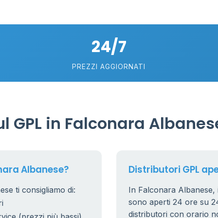
24/7
PREZZI AGGIORNATI
l GPL in Falconara Albanes
onara Albanese?
Distributori GPL ap
se ti consigliamo di:
In Falconara Albanese, i 
sono aperti 24 ore su 24.
i
distributori con orario n
rvice (prezzi più bassi)