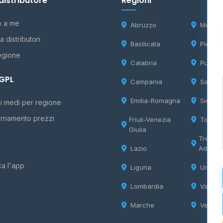
distributore
Regioni
o a me
Abruzzo
Molise
 distributori
Basilicata
Piemon
egione
Calabria
Puglia
 GPL
Campania
Sardeg
Emilia-Romagna
Sicilia
i medi per regione
rnamento prezzi
Friuli-Venezia
Tosca
Giulia
Trentin
Lazio
Adige
ca l'app
Liguria
Umbria
Lombardia
Valle d
Marche
Veneto