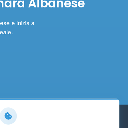
onara Albanese
se e inizia a
eale.