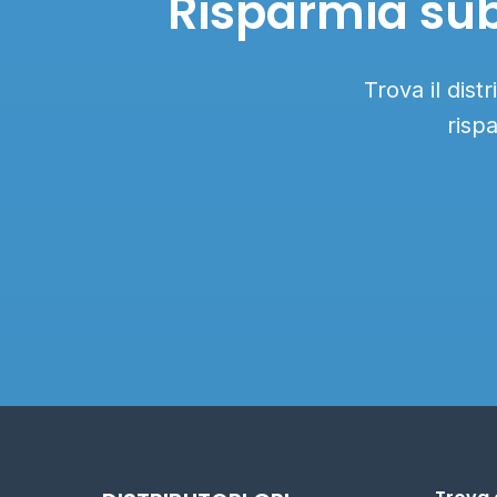
Risparmia sub
Trova il dis
risp