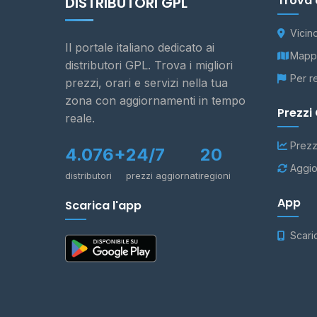
Trova 
DISTRIBUTORI GPL
Vicin
Il portale italiano dedicato ai
Mappa
distributori GPL. Trova i migliori
Per r
prezzi, orari e servizi nella tua
zona con aggiornamenti in tempo
Prezzi
reale.
Prezz
4.076+
24/7
20
Aggio
distributori
prezzi aggiornati
regioni
App
Scarica l'app
Scari