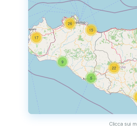
26
15
17
9
22
5
Clicca sui m