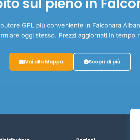
ito sul pieno in Falc
tributore GPL più conveniente in Falconara Albane
armiare oggi stesso. Prezzi aggiornati in tempo r
Vai alla Mappa
Scopri di più