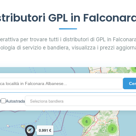
6
6
8
tributori GPL in Falconar
7
erattiva per trovare tutti i distributori di GPL in Falconar
4
pologia di servizio e bandiera, visualizza i prezzi aggiorna
44
Ce
22
f
Autostrada
Seleziona bandiera
6
2
0.991 €