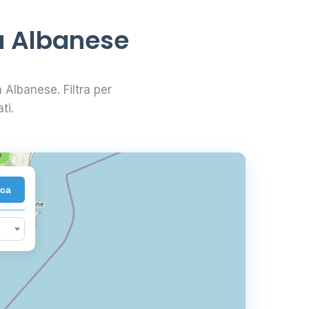
66
a Albanese
3
a Albanese. Filtra per
ti.
6
rca
10