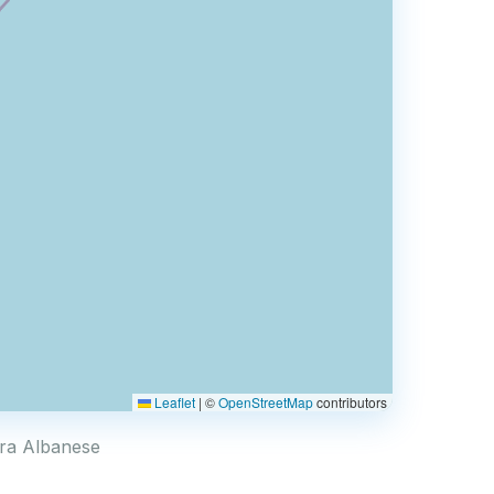
Leaflet
|
©
OpenStreetMap
contributors
nara Albanese