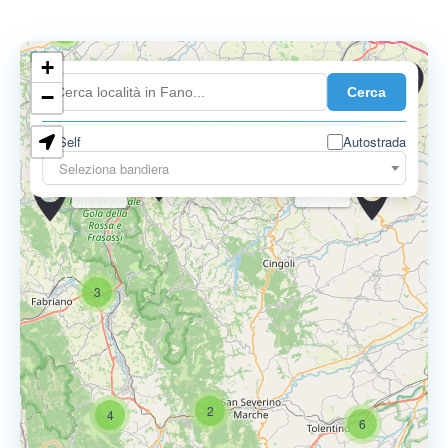
10
3
+
0.749 €
Cerca
−
0.799 €
9
Self
Autostrada
Seleziona bandiera
0.775 €
0.799 €
0.789 €
3
2
4
6