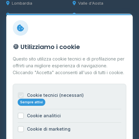
Lombardia
Valle d'Aosta
Marche
Veneto
Info
🍪 Utilizziamo i cookie
Cos'è il GPL
Questo sito utilizza cookie tecnici e di profilazione per
FAQ
offrirti una migliore esperienza di navigazione.
Contatti
Cliccando "Accetta" acconsenti all'uso di tutti i cookie.
Per gestori
Informazioni legali
Cookie tecnici (necessari)
Sempre attivi
Privacy Policy
Cookie analitici
Cookie Policy
Preferenze Cookie
Cookie di marketing
Mappa del sito