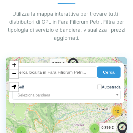
Utilizza la mappa interattiva per trovare tutti i
distributori di GPL in Fara Filiorum Petri. Filtra per
tipologia di servizio e bandiera, visualizza i prezzi
aggiornati.
0.829 €
+
7
Cerca
−
5
Self
Autostrada
0.797 €
Seleziona bandiera
12
0.799 €
4
2