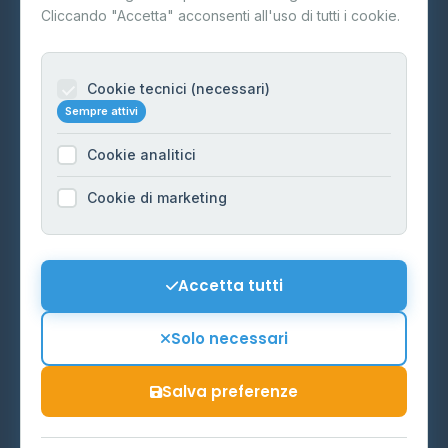
Contatti
Cliccando "Accetta" acconsenti all'uso di tutti i cookie.
Per gestori
Informazioni legali
Cookie tecnici (necessari)
Sempre attivi
Privacy Policy
Cookie analitici
Cookie Policy
Preferenze Cookie
Cookie di marketing
Mappa del sito
Contattaci
Accetta tutti
info@distributori-gpl.it
Solo necessari
Salva preferenze
© 2026 - Distributori di GPL -
AF Project Software Agency