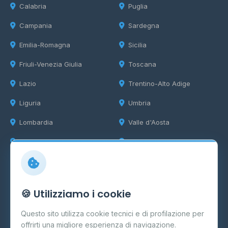
Calabria
Puglia
Campania
Sardegna
Emilia-Romagna
Sicilia
Friuli-Venezia Giulia
Toscana
Lazio
Trentino-Alto Adige
Liguria
Umbria
Lombardia
Valle d'Aosta
Marche
Veneto
Info
🍪 Utilizziamo i cookie
Cos'è il GPL
Questo sito utilizza cookie tecnici e di profilazione per
FAQ
offrirti una migliore esperienza di navigazione.