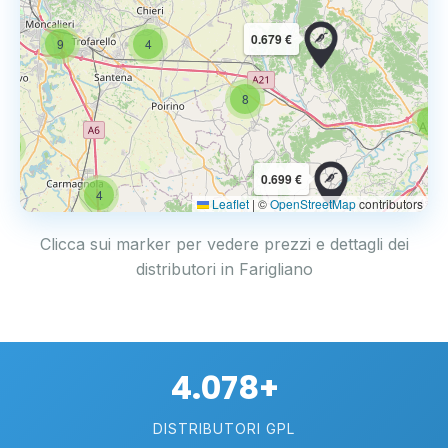
0.679 €
9
4
8
6
4
0.699 €
4
Leaflet
|
©
OpenStreetMap
contributors
Clicca sui marker per vedere prezzi e dettagli dei
distributori in Farigliano
4.078+
DISTRIBUTORI GPL