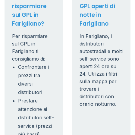
risparmiare
GPL aperti di
sul GPL in
notte in
Farigliano?
Farigliano
Per risparmiare
In Farigliano, i
sul GPL in
distributori
Farigliano ti
autostradali e molti
consigliamo di:
self-service sono
aperti 24 ore su
Confrontare i
24. Utilizza i filtri
prezzi tra
sulla mappa per
diversi
trovare i
distributori
distributori con
Prestare
orario notturno.
attenzione ai
distributori self-
service (prezzi
più bassi)