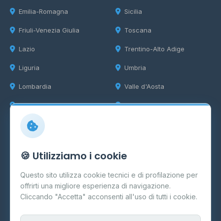
Emilia-Romagna
Sicilia
Friuli-Venezia Giulia
Toscana
Lazio
Trentino-Alto Adige
Liguria
Umbria
Lombardia
Valle d'Aosta
Marche
Veneto
Info
🍪 Utilizziamo i cookie
Cos'è il GPL
Questo sito utilizza cookie tecnici e di profilazione per
FAQ
offrirti una migliore esperienza di navigazione.
Contatti
Cliccando "Accetta" acconsenti all'uso di tutti i cookie.
Per gestori