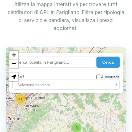
Utilizza la mappa interattiva per trovare tutti i
distributori di GPL in Farigliano. Filtra per tipologia
di servizio e bandiera, visualizza i prezzi
aggiornati.
10
+
8
Cerca
−
3
Self
Autostrada
Seleziona bandiera
11
3