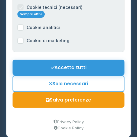
Informazioni legali
Cookie tecnici (necessari)
Sempre attivi
Privacy Policy
Cookie analitici
Cookie Policy
Preferenze Cookie
Cookie di marketing
Mappa del sito
Contattaci
Accetta tutti
info@distributori-gpl.it
Solo necessari
Salva preferenze
© 2026 - Distributori di GPL -
AF Project Software Agency
Carpi
P.IVA 03859300364
Privacy Policy
Cookie Policy
Dati forniti da
Ministero delle Imprese e del Made in Italy
-
Aggiornamento quotidiano