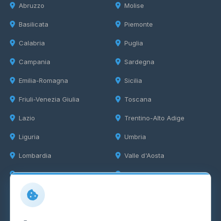
Abruzzo
Molise
Basilicata
Piemonte
Calabria
Puglia
Campania
Sardegna
Emilia-Romagna
Sicilia
Friuli-Venezia Giulia
Toscana
Lazio
Trentino-Alto Adige
Liguria
Umbria
Lombardia
Valle d'Aosta
Marche
Veneto
Info