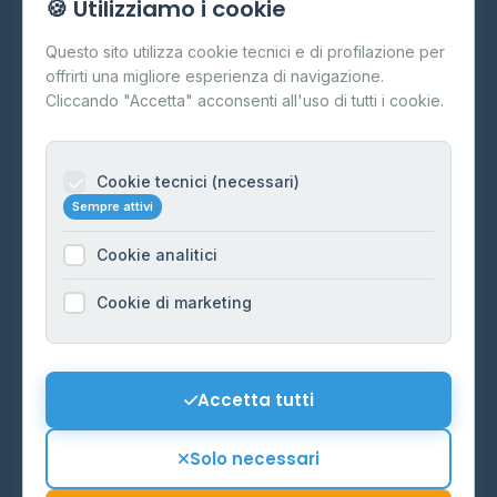
🍪 Utilizziamo i cookie
Cos'è il GPL
Questo sito utilizza cookie tecnici e di profilazione per
FAQ
offrirti una migliore esperienza di navigazione.
Contatti
Cliccando "Accetta" acconsenti all'uso di tutti i cookie.
Per gestori
Informazioni legali
Cookie tecnici (necessari)
Sempre attivi
Privacy Policy
Cookie analitici
Cookie Policy
Preferenze Cookie
Cookie di marketing
Mappa del sito
Contattaci
Accetta tutti
info@distributori-gpl.it
Solo necessari