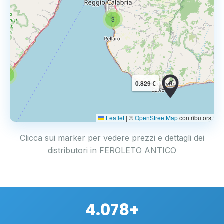
3
3
0.829 €
Leaflet
|
©
OpenStreetMap
contributors
Clicca sui marker per vedere prezzi e dettagli dei
distributori in FEROLETO ANTICO
4.078+