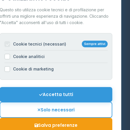
Cos'è il GPL
Questo sito utilizza cookie tecnici e di profilazione per
FAQ
offrirti una migliore esperienza di navigazione. Cliccando
te
"Accetta" acconsenti all'uso di tutti i cookie.
Contatti
Per gestori
na
Cookie tecnici (necessari)
Sempre attivi
Informazioni legali
Cookie analitici
Privacy Policy
na
Cookie di marketing
Cookie Policy
o-Alto
Preferenze Cookie
Mappa del sito
Accetta tutti
'Aosta
Contattaci
Solo necessari
info@distributori-gpl.it
Salva preferenze