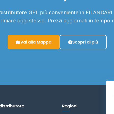
 distributore GPL più conveniente in FILANDARI e
armiare oggi stesso. Prezzi aggiornati in tempo r
Vai alla Mappa
Scopri di più
distributore
Regioni