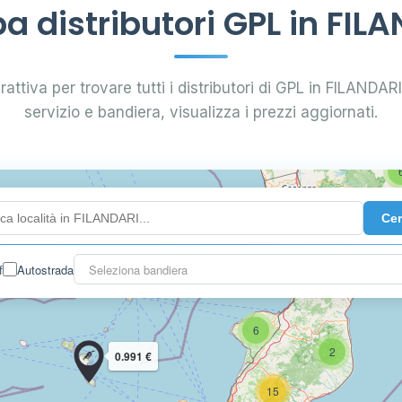
6
8
 distributori GPL in FIL
7
attiva per trovare tutti i distributori di GPL in FILANDARI.
4
servizio e bandiera, visualizza i prezzi aggiornati.
44
Ce
22
f
Autostrada
Seleziona bandiera
6
2
0.991 €
15