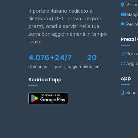
Vicin
Il portale italiano dedicato ai
Mappa
distributori GPL. Trova i migliori
Per r
prezzi, orari e servizi nella tua
zona con aggiornamenti in tempo
Prezzi
reale.
Prezz
4.076+
24/7
20
Aggio
distributori
prezzi aggiornati
regioni
App
Scarica l'app
Scari