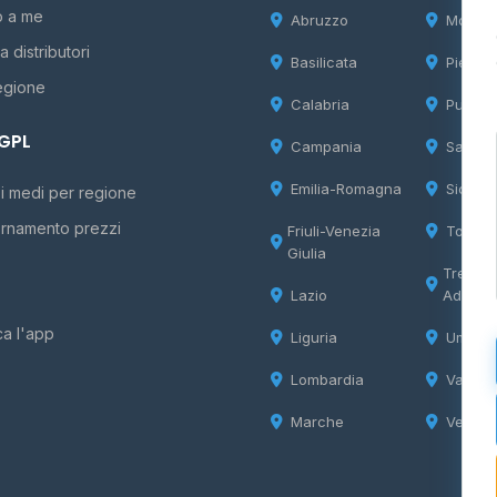
o a me
Abruzzo
Molise
 distributori
Basilicata
Piemon
egione
Calabria
Puglia
 GPL
Campania
Sardeg
Emilia-Romagna
Sicilia
i medi per regione
rnamento prezzi
Friuli-Venezia
Tosca
Giulia
Trentin
Lazio
Adige
ca l'app
Liguria
Umbria
Lombardia
Valle d
Marche
Veneto