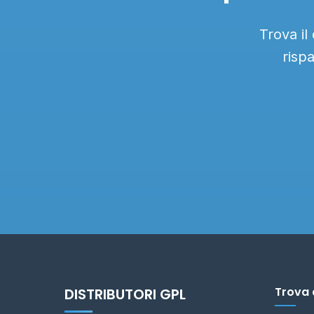
Trova il
risp
Trova 
DISTRIBUTORI GPL