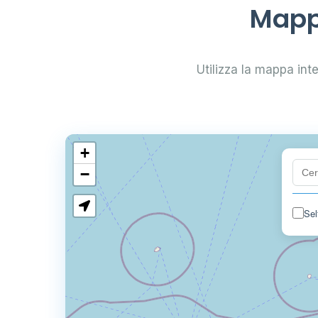
Mappa
Utilizza la mappa inter
+
−
Sel