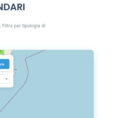
ANDARI
3
 Filtra per tipologia di
6
rca
10