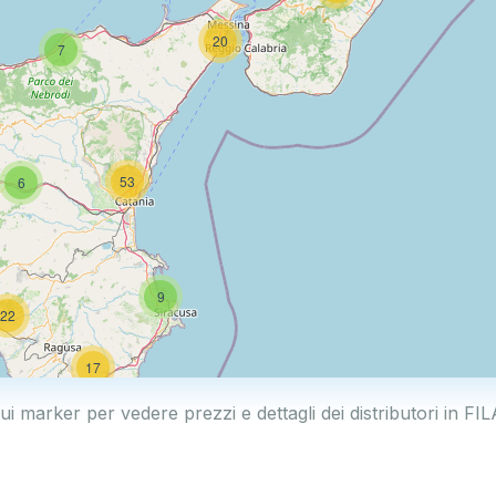
20
7
53
6
9
22
17
sui marker per vedere prezzi e dettagli dei distributori in F