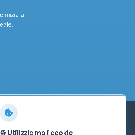
 inizia a
eale.
Info
🍪 Utilizziamo i cookie