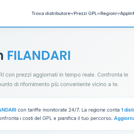
Trova distributore
Prezzi GPL
Regioni
App
In
in
FILANDARI
RI con prezzi aggiornati in tempo reale. Confronta le
il punto di rifornimento più conveniente vicino a te.
ANDARI
con tariffe monitorate 24/7. La regione conta
1 dis
nfronta i costi del GPL e pianifica il tuo percorso.
Aggiorn