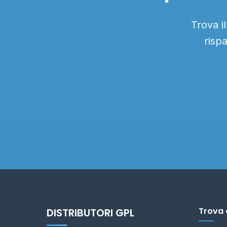
Trova i
risp
Trova 
DISTRIBUTORI GPL