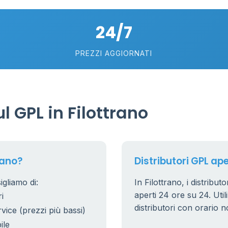
80
18
24/7
40
6
PREZZI AGGIORNATI
230
 GPL in Filottrano
rano?
Distributori GPL aper
igliamo di:
In Filottrano, i distribut
aperti 24 ore su 24. Utili
i
distributori con orario n
rvice (prezzi più bassi)
ile