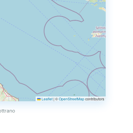
Leaflet
|
©
OpenStreetMap
contributors
26
lottrano
2