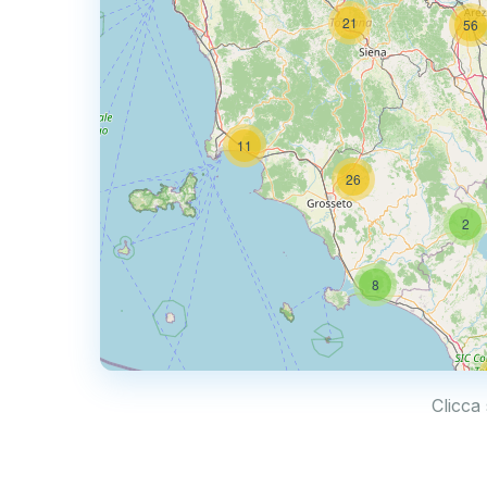
21
56
11
26
2
8
Clicca 