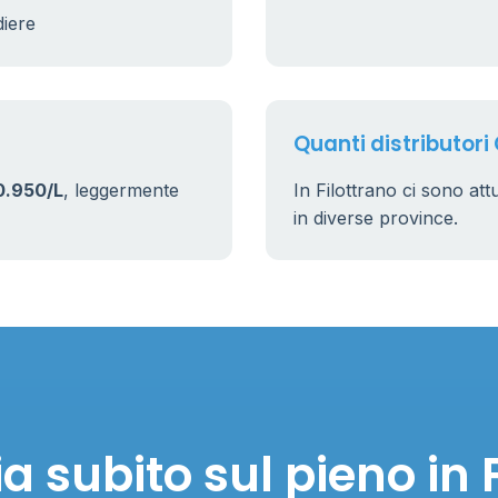
diere
Quanti distributori 
0.950/L
, leggermente
In Filottrano ci sono at
in diverse province.
 subito sul pieno in 