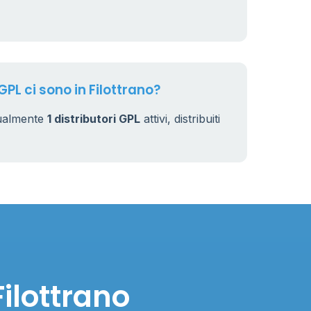
4
44
GPL ci sono in Filottrano?
tualmente
1 distributori GPL
attivi, distribuiti
Filottrano