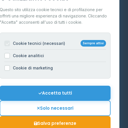
Cos'è il GPL
Questo sito utilizza cookie tecnici e di profilazione per
FAQ
offrirti una migliore esperienza di navigazione. Cliccando
te
"Accetta" acconsenti all'uso di tutti i cookie.
Contatti
Per gestori
na
Cookie tecnici (necessari)
Sempre attivi
Informazioni legali
Cookie analitici
Privacy Policy
na
Cookie di marketing
Cookie Policy
o-Alto
Preferenze Cookie
Mappa del sito
Accetta tutti
'Aosta
Contattaci
Solo necessari
info@distributori-gpl.it
Salva preferenze