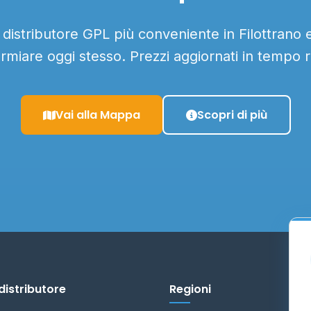
l distributore GPL più conveniente in Filottrano e 
armiare oggi stesso. Prezzi aggiornati in tempo r
Vai alla Mappa
Scopri di più
distributore
Regioni