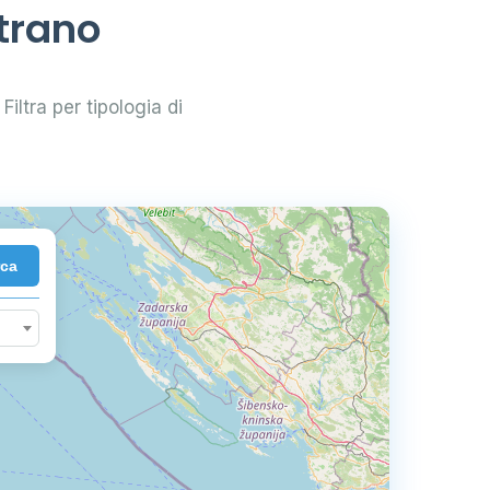
ttrano
 Filtra per tipologia di
rca