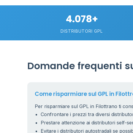
4.078+
DISTRIBUTORI GPL
11
Domande frequenti sul
5
Come risparmiare sul GPL in Filott
Per risparmiare sul GPL in Filottrano ti cons
Confrontare i prezzi tra diversi distributor
Prestare attenzione ai distributori self-se
2
Evitare i distributori autostradali se possib