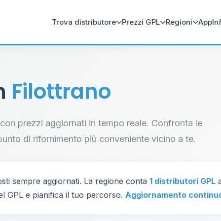
Trova distributore
Prezzi GPL
Regioni
App
In
in
Filottrano
no con prezzi aggiornati in tempo reale. Confronta le
il punto di rifornimento più conveniente vicino a te.
sti sempre aggiornati. La regione conta
1 distributori GPL
a
el GPL e pianifica il tuo percorso.
Aggiornamento continu