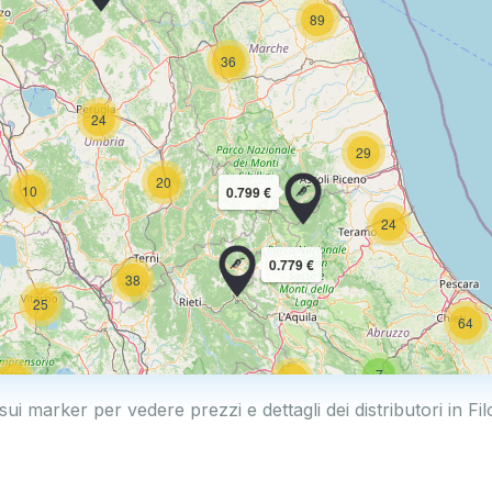
89
36
24
29
20
10
0.799 €
24
0.779 €
38
25
64
7
17
32
sui marker per vedere prezzi e dettagli dei distributori in Fi
161
14