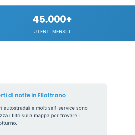
16
26
45.000+
5
26
UTENTI MENSILI
18
67
101
33
3
10
ti di notte in Filottrano
3
6
ori autostradali e molti self-service sono
6
8
7
zza i filtri sulla mappa per trovare i
otturno.