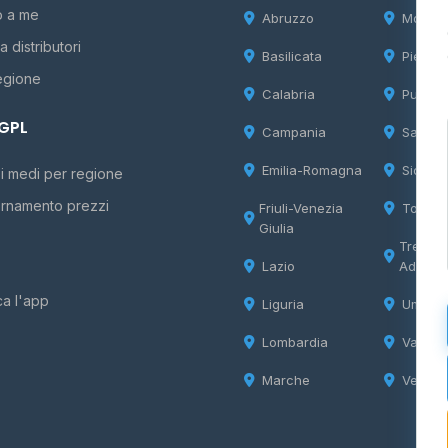
o a me
Abruzzo
Molise
 distributori
Basilicata
Piemon
egione
Calabria
Puglia
 GPL
Campania
Sardeg
Emilia-Romagna
Sicilia
i medi per regione
rnamento prezzi
Friuli-Venezia
Tosca
Giulia
Trentin
Lazio
Adige
ca l'app
Liguria
Umbria
Lombardia
Valle d
Marche
Veneto