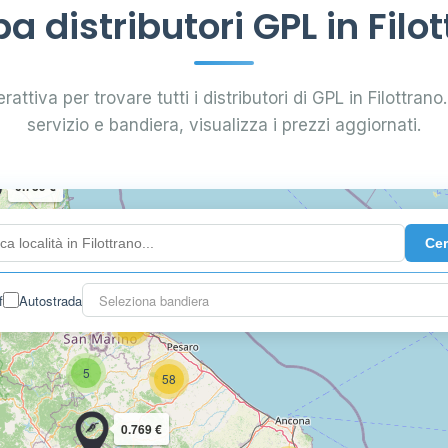
 distributori GPL in Filo
attiva per trovare tutti i distributori di GPL in Filottrano.
14
servizio e bandiera, visualizza i prezzi aggiornati.
0.739 €
Ce
114
f
Autostrada
Seleziona bandiera
18
5
58
0.769 €