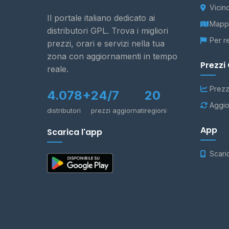
Vicin
Il portale italiano dedicato ai
Mappa
distributori GPL. Trova i migliori
Per r
prezzi, orari e servizi nella tua
zona con aggiornamenti in tempo
Prezzi
reale.
Prezz
4.078+
24/7
20
Aggio
distributori
prezzi aggiornati
regioni
App
Scarica l'app
Scari