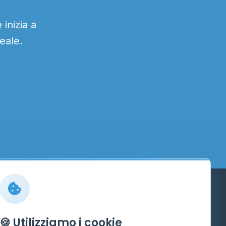
inizia a
eale.
Info
🍪 Utilizziamo i cookie