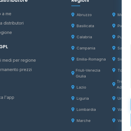
distributore
Regioni
o a me
Abruzzo
Molise
 distributori
Basilicata
Piemon
egione
Calabria
Puglia
 GPL
Campania
Sardeg
Emilia-Romagna
Sicilia
i medi per regione
rnamento prezzi
Friuli-Venezia
Tosca
Giulia
Trentin
Lazio
Adige
ca l'app
Liguria
Umbria
Lombardia
Valle d
Marche
Veneto