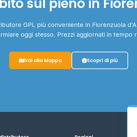
ito sul pieno in Fior
tributore GPL più conveniente in Fiorenzuola d'Ar
armiare oggi stesso. Prezzi aggiornati in tempo r
Vai alla Mappa
Scopri di più