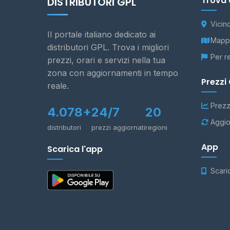
Trova 
DISTRIBUTORI GPL
Vicin
Il portale italiano dedicato ai
Mappa
distributori GPL. Trova i migliori
Per r
prezzi, orari e servizi nella tua
zona con aggiornamenti in tempo
Prezzi
reale.
Prezz
4.078+
24/7
20
Aggio
distributori
prezzi aggiornati
regioni
App
Scarica l'app
Scari