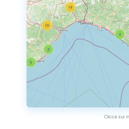
19
50
19
4
2
5
Clicca sui 