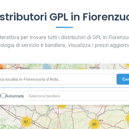
3
tributori GPL in Fiorenzu
0.789 €
16
erattiva per trovare tutti i distributori di GPL in Fiorenzu
7
0.885 €
28
pologia di servizio e bandiera, visualizza i prezzi aggiorna
5
29
74
119
Ce
142
f
Autostrada
Seleziona bandiera
7
61
87
60