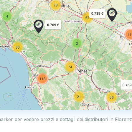
73
0.739 €
4
67
0.769 €
11
2
30
74
113
0.769
21
56
marker per vedere prezzi e dettagli dei distributori in Fioren
11