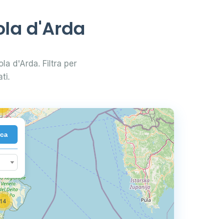
2
ola d'Arda
33
ola d'Arda. Filtra per
83
ti.
2
72
rca
14