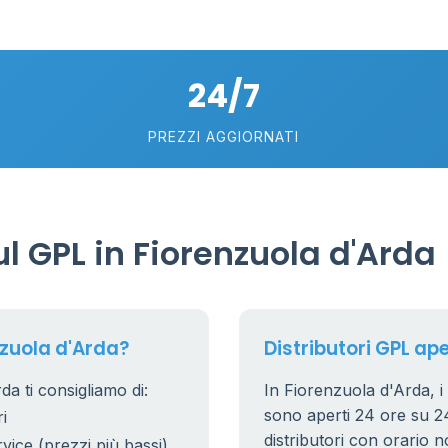
26
10
2
24/7
8
25
PREZZI AGGIORNATI
17
 GPL in Fiorenzuola d'Arda
nzuola d'Arda?
Distributori GPL ape
a ti consigliamo di:
In Fiorenzuola d'Arda, i 
sono aperti 24 ore su 24.
i
distributori con orario n
rvice (prezzi più bassi)