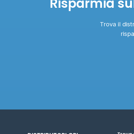
Risparmia sub
Trova il dis
risp