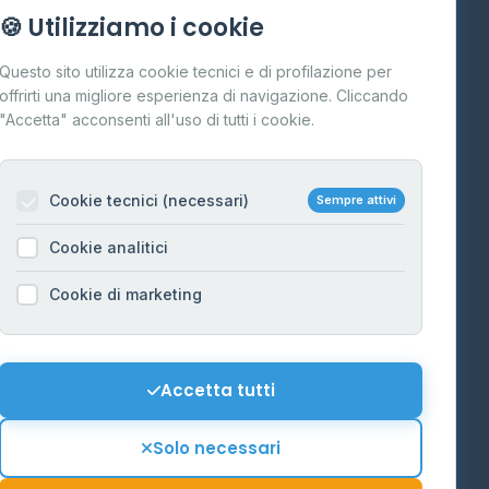
Info
🍪 Utilizziamo i cookie
Cos'è il GPL
Questo sito utilizza cookie tecnici e di profilazione per
FAQ
offrirti una migliore esperienza di navigazione. Cliccando
te
"Accetta" acconsenti all'uso di tutti i cookie.
Contatti
Per gestori
na
Cookie tecnici (necessari)
Sempre attivi
Informazioni legali
Cookie analitici
Privacy Policy
na
Cookie di marketing
Cookie Policy
o-Alto
Preferenze Cookie
Mappa del sito
Accetta tutti
'Aosta
Contattaci
Solo necessari
info@distributori-gpl.it