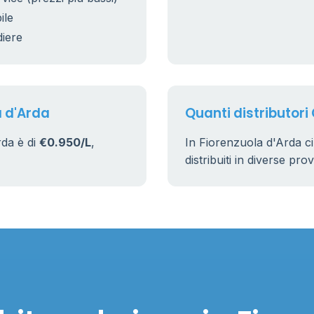
ile
diere
a d'Arda
Quanti distributori
rda è di
€0.950/L
,
In Fiorenzuola d'Arda c
distribuiti in diverse pro