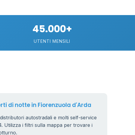
20
0.799 €
24
45.000+
0.779 €
38
UTENTI MENSILI
64
7
32
161
14
80
16
18
rti di notte in Fiorenzuola d'Arda
40
distributori autostradali e molti self-service
6
 Utilizza i filtri sulla mappa per trovare i
otturno.