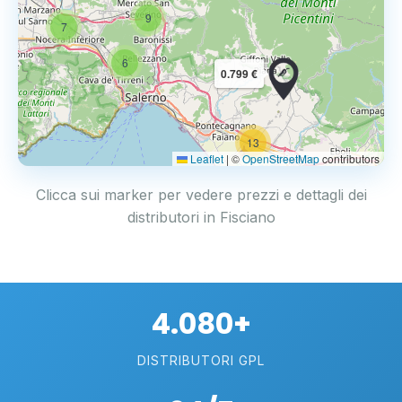
9
7
6
0.799 €
13
2
Leaflet
|
©
OpenStreetMap
contributors
Clicca sui marker per vedere prezzi e dettagli dei
distributori in Fisciano
4.080+
DISTRIBUTORI GPL