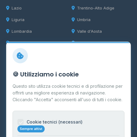
Lazio
Trentino-Alto Adige
Liguria
Umbria
Lombardia
Valle d'Aosta
Marche
Veneto
Info
🍪 Utilizziamo i cookie
Cos'è il GPL
Questo sito utilizza cookie tecnici e di profilazione per
FAQ
offrirti una migliore esperienza di navigazione.
Contatti
Cliccando "Accetta" acconsenti all'uso di tutti i cookie.
Per gestori
Informazioni legali
Cookie tecnici (necessari)
Sempre attivi
Privacy Policy