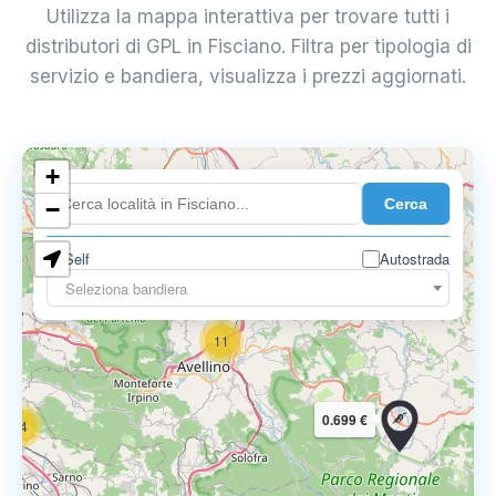
Utilizza la mappa interattiva per trovare tutti i
distributori di GPL in Fisciano. Filtra per tipologia di
servizio e bandiera, visualizza i prezzi aggiornati.
6
+
0.699 €
Cerca
−
3
1
7
Self
Autostrada
Seleziona bandiera
11
0.699 €
14