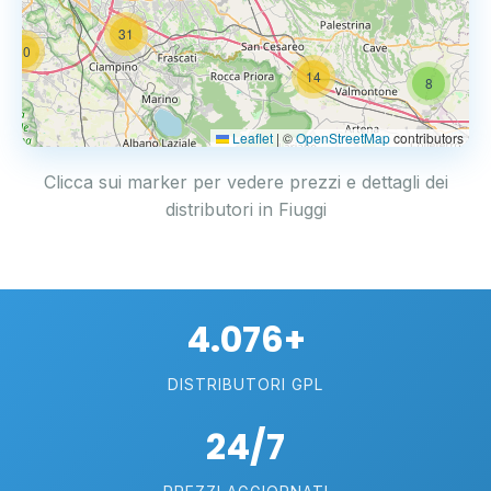
31
20
14
8
Leaflet
|
©
OpenStreetMap
contributors
Clicca sui marker per vedere prezzi e dettagli dei
distributori in Fiuggi
4.076+
DISTRIBUTORI GPL
24/7