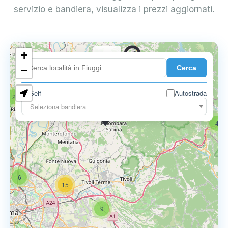
servizio e bandiera, visualizza i prezzi aggiornati.
+
0.739 €
Cerca
−
Self
Autostrada
2
18
Seleziona bandiera
0.795 €
4
6
15
9