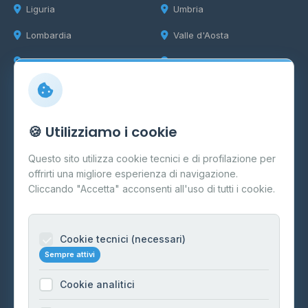
Liguria
Umbria
Lombardia
Valle d'Aosta
Marche
Veneto
Info
🍪 Utilizziamo i cookie
Cos'è il GPL
Questo sito utilizza cookie tecnici e di profilazione per
FAQ
offrirti una migliore esperienza di navigazione.
Contatti
Cliccando "Accetta" acconsenti all'uso di tutti i cookie.
Per gestori
Informazioni legali
Cookie tecnici (necessari)
Sempre attivi
Privacy Policy
Cookie analitici
Cookie Policy