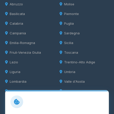
Abruzzo
Molise
Basilicata
Piemonte
Calabria
Puglia
Campania
Sardegna
Emilia-Romagna
Sicilia
Friuli-Venezia Giulia
Toscana
Lazio
Trentino-Alto Adige
Liguria
Umbria
Lombardia
Valle d'Aosta
Marche
Veneto
Info