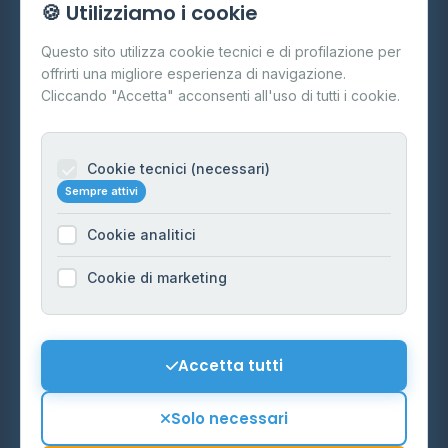
🍪 Utilizziamo i cookie
Cos'è il GPL
Questo sito utilizza cookie tecnici e di profilazione per
FAQ
offrirti una migliore esperienza di navigazione.
Contatti
Cliccando "Accetta" acconsenti all'uso di tutti i cookie.
Per gestori
Informazioni legali
Cookie tecnici (necessari)
Sempre attivi
Privacy Policy
Cookie analitici
Cookie Policy
Preferenze Cookie
Cookie di marketing
Mappa del sito
Contattaci
Accetta tutti
info@distributori-gpl.it
Solo necessari