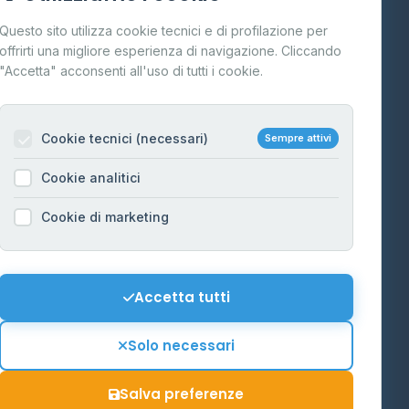
Cos'è il GPL
Questo sito utilizza cookie tecnici e di profilazione per
FAQ
offrirti una migliore esperienza di navigazione. Cliccando
te
"Accetta" acconsenti all'uso di tutti i cookie.
Contatti
Per gestori
na
Cookie tecnici (necessari)
Sempre attivi
Informazioni legali
Cookie analitici
Privacy Policy
na
Cookie di marketing
Cookie Policy
o-Alto
Preferenze Cookie
Mappa del sito
Accetta tutti
'Aosta
Contattaci
Solo necessari
info@distributori-gpl.it
Salva preferenze