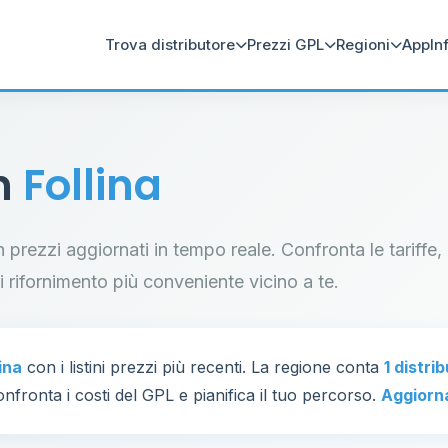
Trova distributore
Prezzi GPL
Regioni
App
In
in
Follina
on prezzi aggiornati in tempo reale. Confronta le tariffe,
di rifornimento più conveniente vicino a te.
lina
con i listini prezzi più recenti. La regione conta
1 distri
nfronta i costi del GPL e pianifica il tuo percorso.
Aggiorn