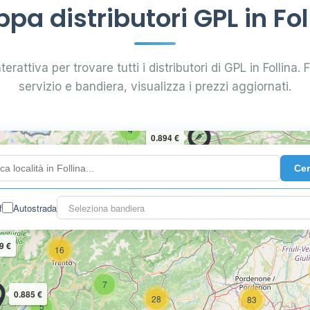
pa distributori GPL in Fol
erattiva per trovare tutti i distributori di GPL in Follina. F
servizio e bandiera, visualizza i prezzi aggiornati.
4
0.894 €
Ce
10
2
3
f
Autostrada
Seleziona bandiera
9 €
16
7
0.885 €
28
83
5