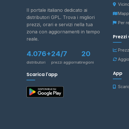
Vicin
Il portale italiano dedicato ai
Mappa
distributori GPL. Trova i migliori
Per r
prezzi, orari e servizi nella tua
zona con aggiornamenti in tempo
Prezzi
reale.
Prezz
4.076+
24/7
20
Aggio
distributori
prezzi aggiornati
regioni
App
Scarica l'app
Scari