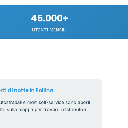
45.000+
UTENTI MENSILI
89
29
ti di notte in Follina
.799 €
24
 autostradali e molti self-service sono aperti
iltri sulla mappa per trovare i distributori
64