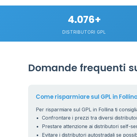
2
4.076+
113
DISTRIBUTORI GPL
Domande frequenti sul
Come risparmiare sul GPL in Follin
Per risparmiare sul GPL in Follina ti consigl
Confrontare i prezzi tra diversi distributor
Prestare attenzione ai distributori self-se
Evitare i distributori autostradali se possib