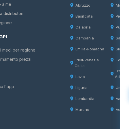
o a me
Abruzzo
Molise
 distributori
Basilicata
Piemon
egione
Calabria
Puglia
 GPL
Campania
Sardeg
Emilia-Romagna
Sicilia
i medi per regione
rnamento prezzi
Friuli-Venezia
Tosca
Giulia
Trentin
Lazio
Adige
ca l'app
Liguria
Umbria
Lombardia
Valle d
Marche
Veneto