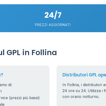
24/7
75
5
57
PREZZI AGGIORNATI
0.769 €
21
56
36
 GPL in Follina
24
11
26
20
a?
Distributori GPL aper
10
0
2
iamo di:
In Follina, i distributori
0.779 €
24 ore su 24. Utilizza i f
i
38
8
con orario notturno.
rvice (prezzi più bassi)
25
ile