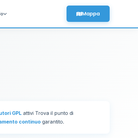
Mappa
fo
butori GPL
attivi Trova il punto di
amento continuo
garantito.