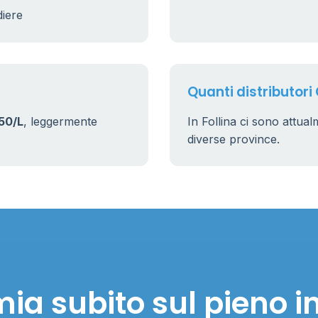
diere
17
161
Quanti distributori 
50/L
, leggermente
In Follina ci sono attua
diverse province.
ia subito sul pieno in