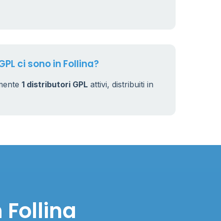
7
32
GPL ci sono in Follina?
lmente
1 distributori GPL
attivi, distribuiti in
 Follina