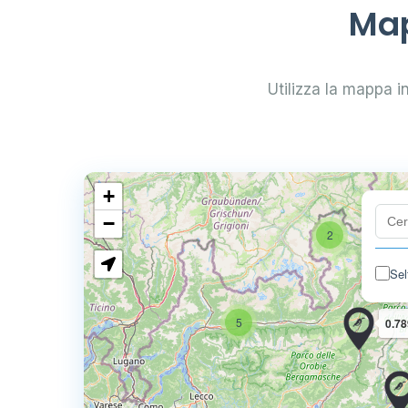
Map
Utilizza la mappa int
+
−
2
Sel
5
0.78
4