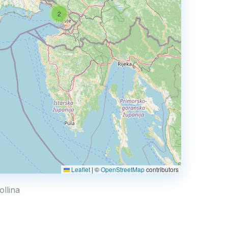
2
Leaflet
|
©
OpenStreetMap
contributors
ollina