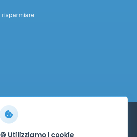
a risparmiare
Info
🍪 Utilizziamo i cookie