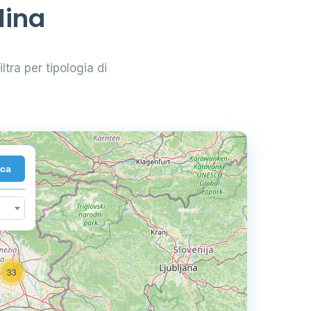
lina
iltra per tipologia di
rca
33