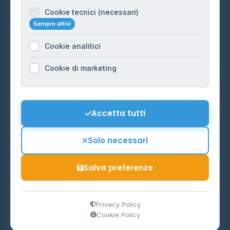
Informazioni legali
Cookie tecnici (necessari)
Sempre attivi
Privacy Policy
Cookie analitici
Cookie Policy
Preferenze Cookie
Cookie di marketing
Mappa del sito
Contattaci
Accetta tutti
info@distributori-gpl.it
Solo necessari
Salva preferenze
© 2026 - Distributori di GPL -
AF Project Software Agency
Carpi
P.IVA 03859300364
Privacy Policy
Cookie Policy
Dati forniti da
Ministero delle Imprese e del Made in Italy
-
Aggiornamento quotidiano