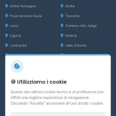
Emilia-Romagna
Sicilia
Friuli-Venezia Giulia
Toscana
Lazio
Trentino-Alto Adige
Liguria
Umbria
Lombardia
Valle d'Aosta
Marche
Veneto
Info
🍪 Utilizziamo i cookie
Cos'è il GPL
Questo sito utilizza cookie tecnici e di profilazione per
FAQ
offrirti una migliore esperienza di navigazione.
Contatti
Cliccando "Accetta" acconsenti all'uso di tutti i cookie.
Per gestori