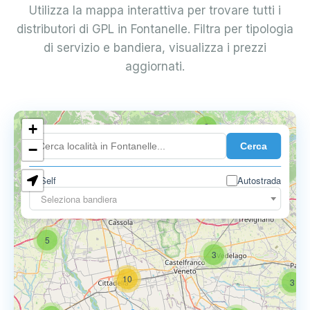
Utilizza la mappa interattiva per trovare tutti i
distributori di GPL in Fontanelle. Filtra per tipologia
di servizio e bandiera, visualizza i prezzi
aggiornati.
+
2
Cerca
−
Self
Autostrada
Seleziona bandiera
5
6
9
5
3
10
3