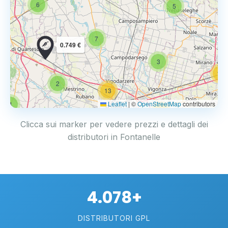
6
5
7
0.749 €
3
14
2
13
Leaflet
|
©
OpenStreetMap
contributors
4
17
Clicca sui marker per vedere prezzi e dettagli dei
distributori in Fontanelle
4.078+
DISTRIBUTORI GPL