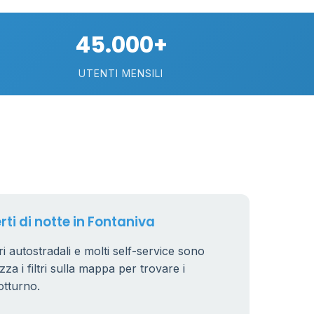
45.000+
UTENTI MENSILI
89
29
rti di notte in Fontaniva
.799 €
24
ori autostradali e molti self-service sono
zza i filtri sulla mappa per trovare i
otturno.
64