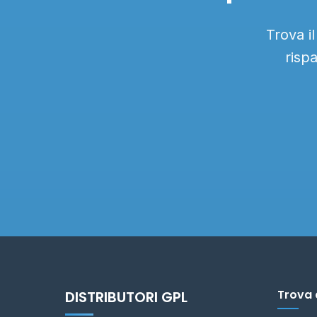
Trova i
risp
Trova 
DISTRIBUTORI GPL