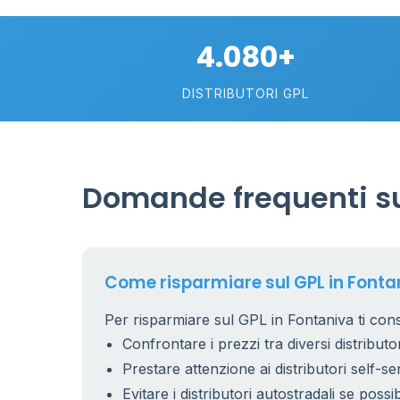
2
4.080+
113
DISTRIBUTORI GPL
Domande frequenti su
Come risparmiare sul GPL in Fonta
Per risparmiare sul GPL in Fontaniva ti cons
Confrontare i prezzi tra diversi distributor
Prestare attenzione ai distributori self-se
Evitare i distributori autostradali se possib