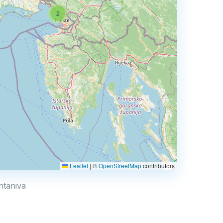
2
Leaflet
|
©
OpenStreetMap
contributors
ontaniva