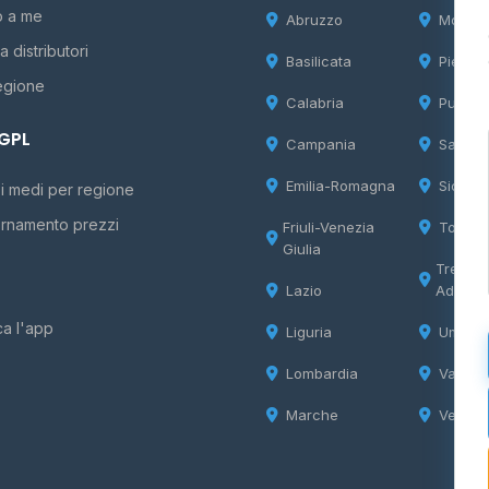
o a me
Abruzzo
Molise
 distributori
Basilicata
Piemon
egione
Calabria
Puglia
 GPL
Campania
Sardeg
Emilia-Romagna
Sicilia
i medi per regione
rnamento prezzi
Friuli-Venezia
Tosca
Giulia
Trentin
Lazio
Adige
ca l'app
Liguria
Umbria
Lombardia
Valle d
Marche
Veneto