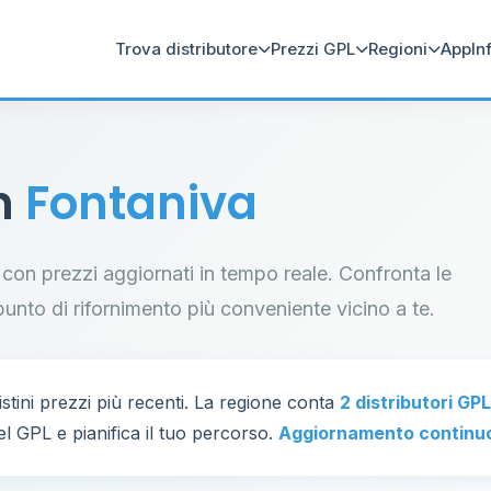
Trova distributore
Prezzi GPL
Regioni
App
In
in
Fontaniva
va con prezzi aggiornati in tempo reale. Confronta le
il punto di rifornimento più conveniente vicino a te.
istini prezzi più recenti. La regione conta
2 distributori GPL
el GPL e pianifica il tuo percorso.
Aggiornamento continu