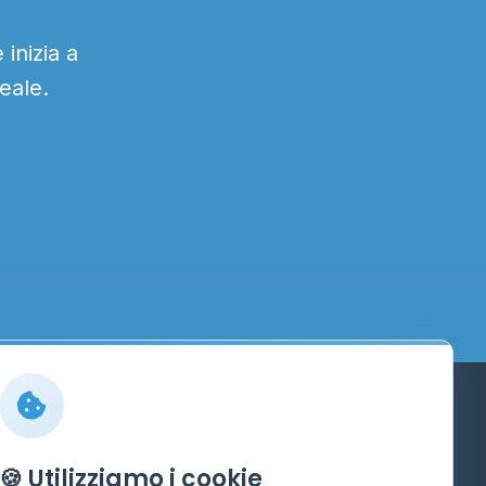
inizia a
eale.
Info
🍪 Utilizziamo i cookie