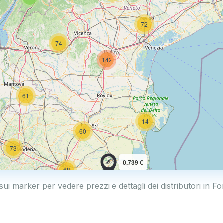
72
74
142
61
14
60
73
0.739 €
68
0.769 €
sui marker per vedere prezzi e dettagli dei distributori in F
114
2