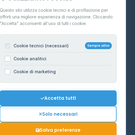
Cos'è il GPL
Questo sito utilizza cookie tecnici e di profilazione per
FAQ
offrirti una migliore esperienza di navigazione. Cliccando
te
"Accetta" acconsenti all'uso di tutti i cookie.
Contatti
Per gestori
na
Cookie tecnici (necessari)
Sempre attivi
Informazioni legali
Cookie analitici
Privacy Policy
na
Cookie di marketing
Cookie Policy
o-Alto
Preferenze Cookie
Mappa del sito
Accetta tutti
'Aosta
Contattaci
Solo necessari
info@distributori-gpl.it
Salva preferenze