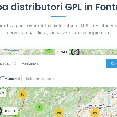
 distributori GPL in Fon
rattiva per trovare tutti i distributori di GPL in Fontaniva. 
servizio e bandiera, visualizza i prezzi aggiornati.
4
0.894 €
Ce
10
2
3
f
Autostrada
Seleziona bandiera
9 €
16
7
0.885 €
28
83
5