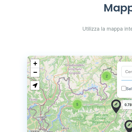
Mappa
Utilizza la mappa inte
+
−
2
Sel
5
0.78
4