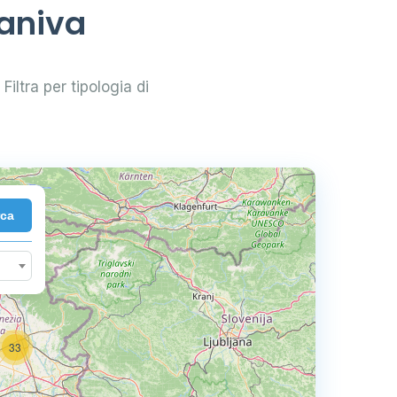
taniva
Filtra per tipologia di
rca
33