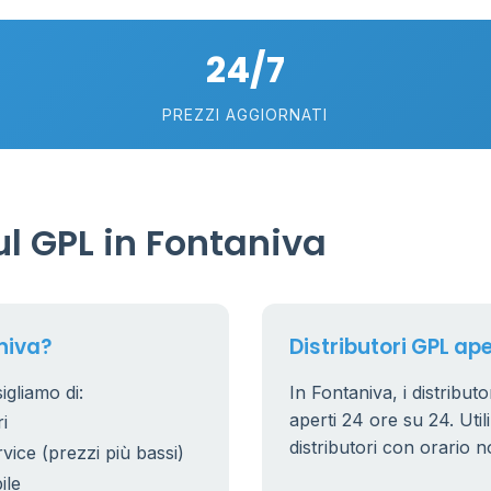
18
24/7
74
5
58
PREZZI AGGIORNATI
0.769 €
21
56
36
l GPL in Fontaniva
24
11
26
20
niva?
Distributori GPL ape
10
0
2
igliamo di:
In Fontaniva, i distribut
0.779 €
aperti 24 ore su 24. Utili
i
38
8
distributori con orario n
rvice (prezzi più bassi)
25
ile