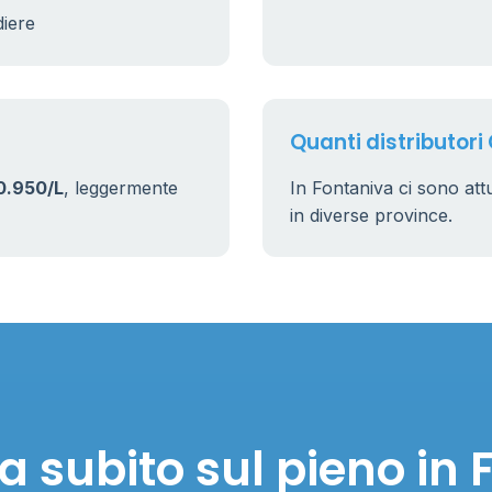
diere
17
160
Quanti distributori
0.950/L
, leggermente
In Fontaniva ci sono at
in diverse province.
a subito sul pieno in 