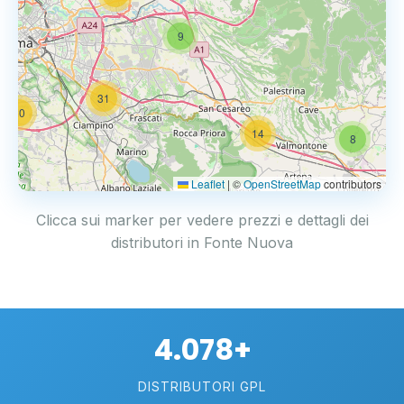
9
31
20
14
8
Leaflet
|
©
OpenStreetMap
contributors
Clicca sui marker per vedere prezzi e dettagli dei
distributori in Fonte Nuova
4.078+
DISTRIBUTORI GPL