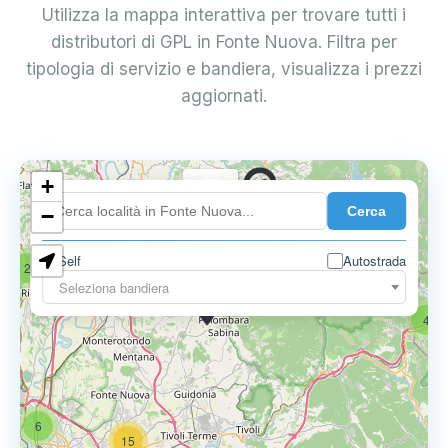
Utilizza la mappa interattiva per trovare tutti i
distributori di GPL in Fonte Nuova. Filtra per
tipologia di servizio e bandiera, visualizza i prezzi
aggiornati.
+
0.739 €
Cerca
−
Self
Autostrada
2
18
Seleziona bandiera
0.795 €
4
6
15