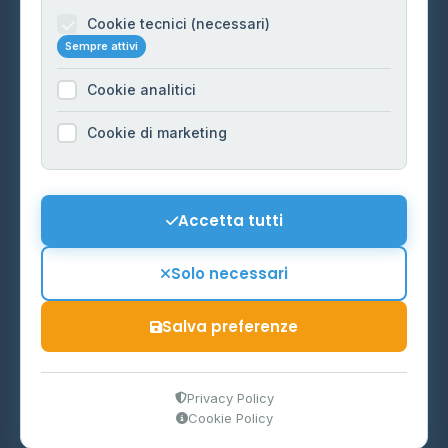
Informazioni legali
Cookie tecnici (necessari)
Sempre attivi
Privacy Policy
Cookie analitici
Cookie Policy
Preferenze Cookie
Cookie di marketing
Mappa del sito
Contattaci
Accetta tutti
info@distributori-gpl.it
Solo necessari
Salva preferenze
© 2026 - Distributori di GPL -
AF Project Software Agency
Carpi
P.IVA 03859300364
Privacy Policy
Cookie Policy
Dati forniti da
Ministero delle Imprese e del Made in Italy
-
Aggiornamento quotidiano