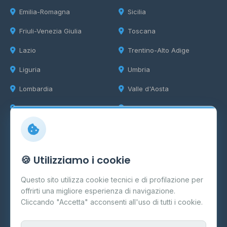
Emilia-Romagna
Sicilia
Friuli-Venezia Giulia
Toscana
Lazio
Trentino-Alto Adige
Liguria
Umbria
Lombardia
Valle d'Aosta
Marche
Veneto
Info
🍪 Utilizziamo i cookie
Cos'è il GPL
Questo sito utilizza cookie tecnici e di profilazione per
FAQ
offrirti una migliore esperienza di navigazione.
Contatti
Cliccando "Accetta" acconsenti all'uso di tutti i cookie.
Per gestori