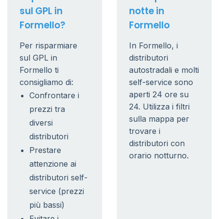
sul GPL in
notte in
Formello?
Formello
Per risparmiare
In Formello, i
sul GPL in
distributori
Formello ti
autostradali e molti
consigliamo di:
self-service sono
aperti 24 ore su
Confrontare i
24. Utilizza i filtri
prezzi tra
sulla mappa per
diversi
trovare i
distributori
distributori con
Prestare
orario notturno.
attenzione ai
distributori self-
service (prezzi
più bassi)
Evitare i