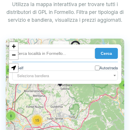
Utilizza la mappa interattiva per trovare tutti i
distributori di GPL in Formello. Filtra per tipologia di
servizio e bandiera, visualizza i prezzi aggiornati.
+
0.739 €
Cerca
−
Self
Autostrada
2
18
Seleziona bandiera
0.795 €
4
6
15