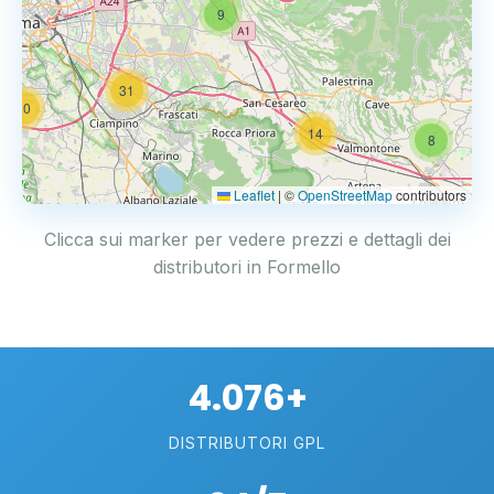
9
31
20
14
8
Leaflet
|
©
OpenStreetMap
contributors
Clicca sui marker per vedere prezzi e dettagli dei
distributori in Formello
4.076+
DISTRIBUTORI GPL