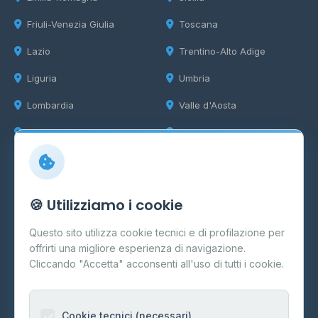
Friuli-Venezia Giulia
Toscana
Lazio
Trentino-Alto Adige
Liguria
Umbria
Lombardia
Valle d'Aosta
Marche
Veneto
Info
🍪 Utilizziamo i cookie
Cos'è il GPL
Questo sito utilizza cookie tecnici e di profilazione per
FAQ
offrirti una migliore esperienza di navigazione.
Contatti
Cliccando "Accetta" acconsenti all'uso di tutti i cookie.
Per gestori
Informazioni legali
Cookie tecnici (necessari)