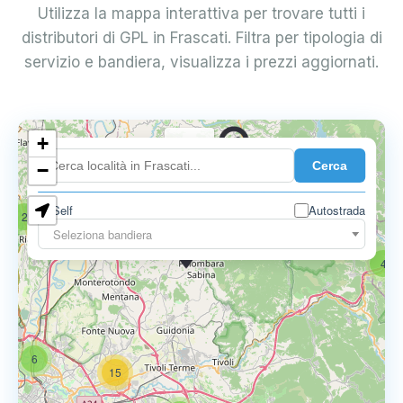
Utilizza la mappa interattiva per trovare tutti i
distributori di GPL in Frascati. Filtra per tipologia di
servizio e bandiera, visualizza i prezzi aggiornati.
+
0.739 €
Cerca
−
Self
Autostrada
2
17
Seleziona bandiera
0.795 €
4
6
15