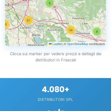
9
31
20
14
8
Leaflet
|
©
OpenStreetMap
contributors
Clicca sui marker per vedere prezzi e dettagli dei
distributori in Frascati
4.080+
DISTRIBUTORI GPL