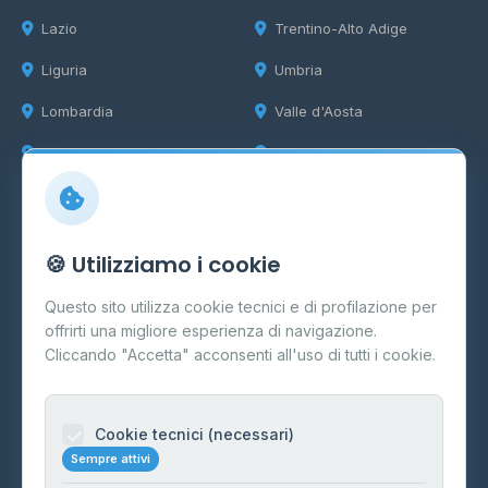
Lazio
Trentino-Alto Adige
Liguria
Umbria
Lombardia
Valle d'Aosta
Marche
Veneto
Info
🍪 Utilizziamo i cookie
Cos'è il GPL
Questo sito utilizza cookie tecnici e di profilazione per
FAQ
offrirti una migliore esperienza di navigazione.
Contatti
Cliccando "Accetta" acconsenti all'uso di tutti i cookie.
Per gestori
Informazioni legali
Cookie tecnici (necessari)
Sempre attivi
Privacy Policy