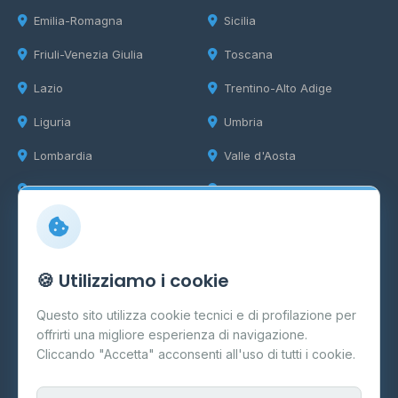
Emilia-Romagna
Sicilia
Friuli-Venezia Giulia
Toscana
Lazio
Trentino-Alto Adige
Liguria
Umbria
Lombardia
Valle d'Aosta
Marche
Veneto
Info
🍪 Utilizziamo i cookie
Cos'è il GPL
Questo sito utilizza cookie tecnici e di profilazione per
FAQ
offrirti una migliore esperienza di navigazione.
Contatti
Cliccando "Accetta" acconsenti all'uso di tutti i cookie.
Per gestori