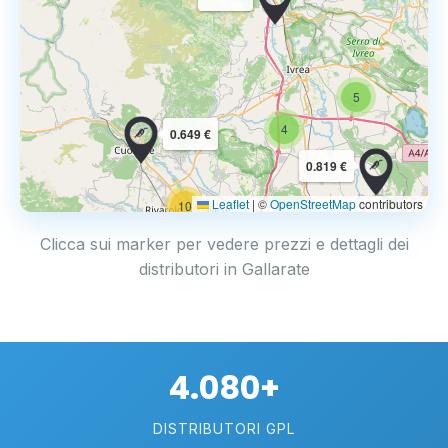
5
4
0.649 €
0.819 €
Leaflet
|
©
OpenStreetMap
contributors
10
Clicca sui marker per vedere prezzi e dettagli dei
distributori in Gallarate
4.080+
DISTRIBUTORI GPL