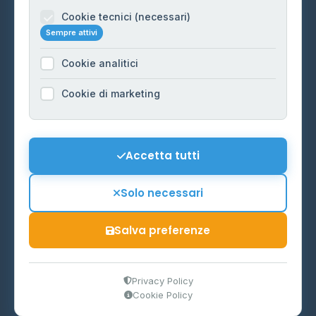
Informazioni legali
Cookie tecnici (necessari)
Sempre attivi
Privacy Policy
Cookie analitici
Cookie Policy
Preferenze Cookie
Cookie di marketing
Mappa del sito
Contattaci
Accetta tutti
info@distributori-gpl.it
Solo necessari
Salva preferenze
© 2026 - Distributori di GPL -
AF Project Software Agency
Carpi
P.IVA 03859300364
Privacy Policy
Cookie Policy
Dati forniti da
Ministero delle Imprese e del Made in Italy
-
Aggiornamento quotidiano