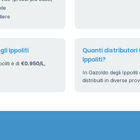
ile
diere
li Ippoliti
Quanti distributori
Ippoliti?
oliti è di
€0.950/L
,
In Gazoldo degli Ippolit
distribuiti in diverse pro