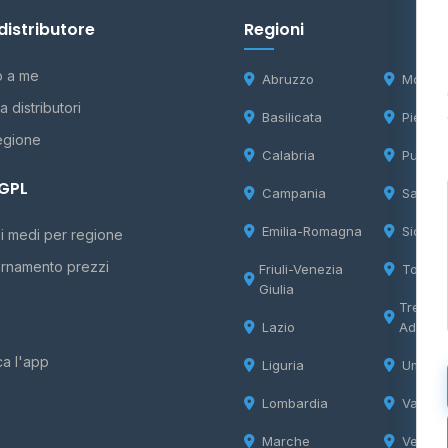
distributore
Regioni
o a me
Abruzzo
Molise
 distributori
Basilicata
Piemon
egione
Calabria
Puglia
 GPL
Campania
Sardeg
Emilia-Romagna
Sicilia
i medi per regione
rnamento prezzi
Friuli-Venezia
Tosca
Giulia
Trentin
Lazio
Adige
ca l'app
Liguria
Umbria
Lombardia
Valle d
Marche
Veneto