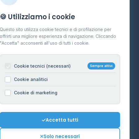
Info
🍪 Utilizziamo i cookie
Cos'è il GPL
Questo sito utilizza cookie tecnici e di profilazione per
FAQ
offrirti una migliore esperienza di navigazione. Cliccando
te
"Accetta" acconsenti all'uso di tutti i cookie.
Contatti
Per gestori
na
Cookie tecnici (necessari)
Sempre attivi
Informazioni legali
Cookie analitici
Privacy Policy
na
Cookie di marketing
Cookie Policy
o-Alto
Preferenze Cookie
Mappa del sito
Accetta tutti
'Aosta
Contattaci
Solo necessari