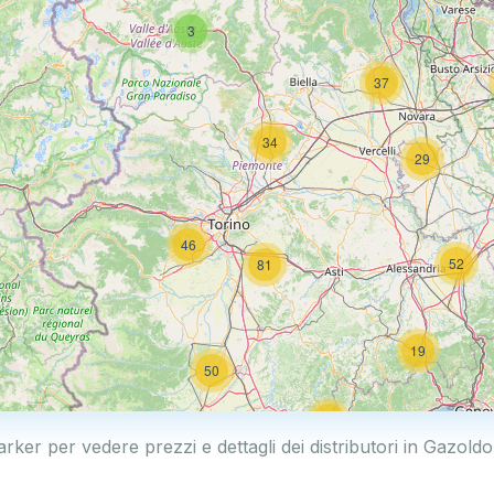
3
37
34
29
46
52
81
19
50
19
rker per vedere prezzi e dettagli dei distributori in Gazoldo 