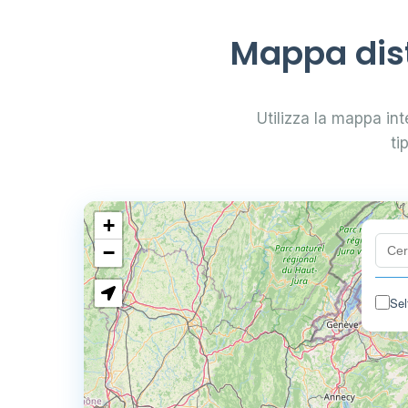
Mappa distr
Utilizza la mappa inte
ti
+
−
Sel