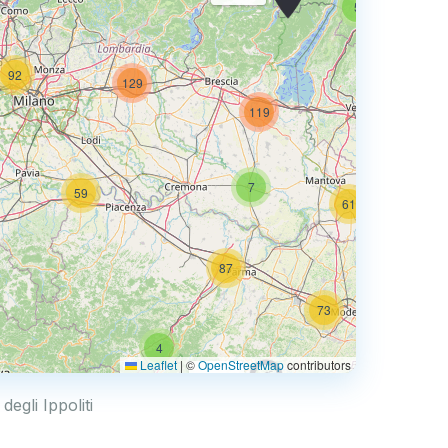
5
92
129
74
119
7
59
61
87
73
4
68
Leaflet
|
©
OpenStreetMap
contributors
0.769 €
degli Ippoliti
4
2