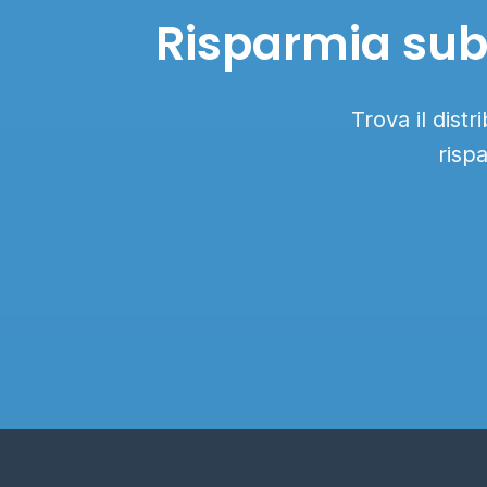
Risparmia subit
Trova il distr
risp