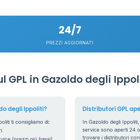
2
5
24/7
PREZZI AGGIORNATI
 GPL in Gazoldo degli Ippoli
 degli Ippoliti?
Distributori GPL aper
liti ti consigliamo di:
In Gazoldo degli Ippoliti, 
service sono aperti 24 or
i
trovare i distributori co
rvice (prezzi più bassi)