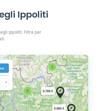
gli Ippoliti
li Ippoliti. Filtra per
ti.
2
rca
10
5
0.789 €
16
0.885 €