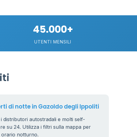
30
74
45.000+
113
UTENTI MENSILI
21
ti
11
26
ti di notte in Gazoldo degli Ippoliti
i distributori autostradali e molti self-
e su 24. Utilizza i filtri sulla mappa per
8
n orario notturno.