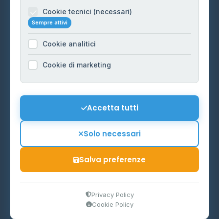
Informazioni legali
Cookie tecnici (necessari)
Sempre attivi
Privacy Policy
Cookie analitici
Cookie Policy
Preferenze Cookie
Cookie di marketing
Mappa del sito
Contattaci
Accetta tutti
info@distributori-gpl.it
Solo necessari
Salva preferenze
© 2026 - Distributori di GPL -
AF Project Software Agency
Carpi
P.IVA 03859300364
Privacy Policy
Cookie Policy
Dati forniti da
Ministero delle Imprese e del Made in Italy
-
Aggiornamento quotidiano