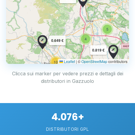
5
4
0.649 €
0.819 €
Leaflet
|
©
OpenStreetMap
contributors
10
Clicca sui marker per vedere prezzi e dettagli dei
distributori in Gazzuolo
4.076+
DISTRIBUTORI GPL