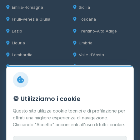
Emilia-Romagna
Sicilia
Friuli-Venezia Giulia
Toscana
Lazio
Trentino-Alto Adige
Liguria
Umbria
Lombardia
Valle d'Aosta
Marche
Veneto
Info
🍪 Utilizziamo i cookie
Cos'è il GPL
Questo sito utilizza cookie tecnici e di profilazione per
FAQ
offrirti una migliore esperienza di navigazione.
Contatti
Cliccando "Accetta" acconsenti all'uso di tutti i cookie.
Per gestori