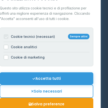
Cos'è il GPL
Questo sito utilizza cookie tecnici e di profilazione per
FAQ
offrirti una migliore esperienza di navigazione. Cliccando
te
"Accetta" acconsenti all'uso di tutti i cookie.
Contatti
Per gestori
na
Cookie tecnici (necessari)
Sempre attivi
Informazioni legali
Cookie analitici
Privacy Policy
na
Cookie di marketing
Cookie Policy
o-Alto
Preferenze Cookie
Mappa del sito
Accetta tutti
'Aosta
Contattaci
Solo necessari
info@distributori-gpl.it
Salva preferenze