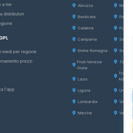
o a me
Abruzzo
Molise
 distributori
Basilicata
Piemon
egione
Calabria
Puglia
 GPL
Campania
Sardeg
Emilia-Romagna
Sicilia
i medi per regione
rnamento prezzi
Friuli-Venezia
Tosca
Giulia
Trentin
Lazio
Adige
ca l'app
Liguria
Umbria
Lombardia
Valle d
Marche
Veneto