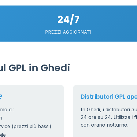
5
24/7
PREZZI AGGIORNATI
l GPL in Ghedi
?
Distributori GPL ape
amo di:
In Ghedi, i distributori a
24 ore su 24. Utilizza i f
i
con orario notturno.
rvice (prezzi più bassi)
ile