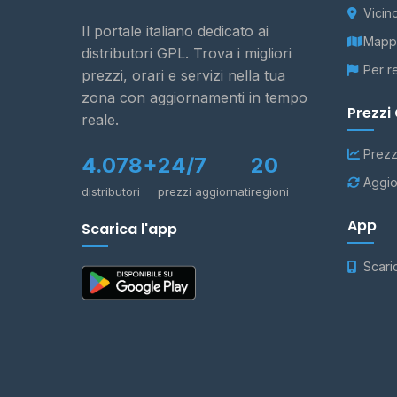
Vicin
Il portale italiano dedicato ai
Mappa
distributori GPL. Trova i migliori
Per r
prezzi, orari e servizi nella tua
zona con aggiornamenti in tempo
Prezzi
reale.
Prezz
4.078+
24/7
20
Aggio
distributori
prezzi aggiornati
regioni
App
Scarica l'app
Scari