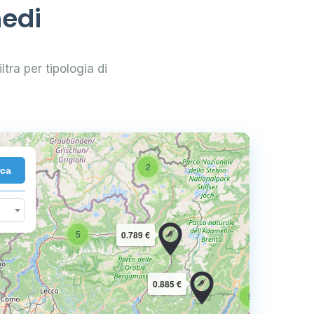
hedi
ltra per tipologia di
2
rca
10
5
0.789 €
16
0.885 €
5