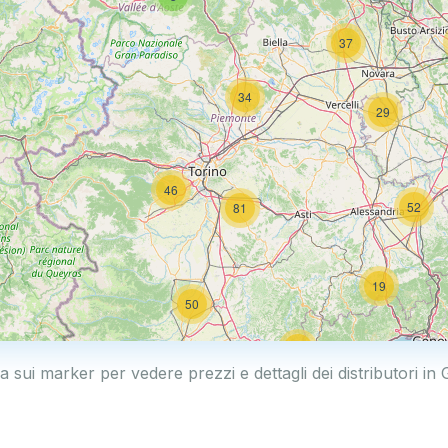
37
34
29
46
52
81
19
50
19
ca sui marker per vedere prezzi e dettagli dei distributori in 
2