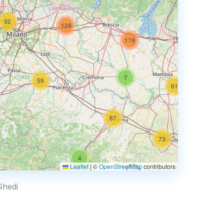
92
129
74
119
7
59
61
87
73
4
67
Leaflet
|
©
OpenStreetMap
contributors
0.769 €
Ghedi
4
2
30