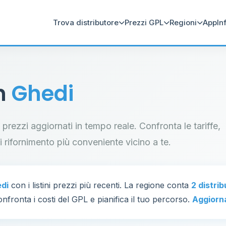
Trova distributore
Prezzi GPL
Regioni
App
In
in
Ghedi
n prezzi aggiornati in tempo reale. Confronta le tariffe,
di rifornimento più conveniente vicino a te.
di
con i listini prezzi più recenti. La regione conta
2 distrib
nfronta i costi del GPL e pianifica il tuo percorso.
Aggiorn