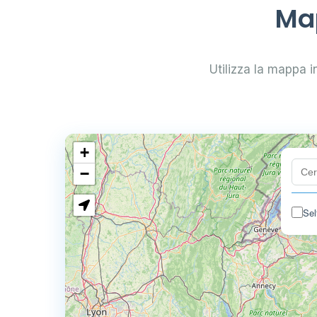
Map
Utilizza la mappa in
+
−
Sel