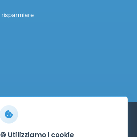
a risparmiare
Info
🍪 Utilizziamo i cookie