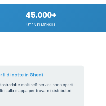
74
45.000+
113
UTENTI MENSILI
21
11
26
rti di notte in Ghedi
utostradali e molti self-service sono aperti
iltri sulla mappa per trovare i distributori
8