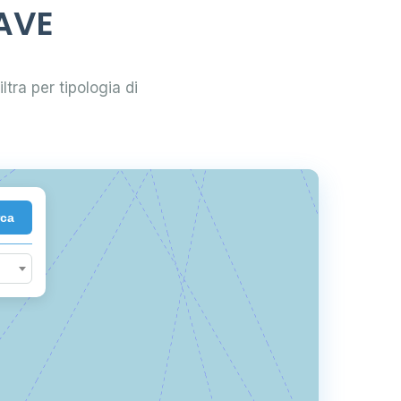
IAVE
161
ltra per tipologia di
18
rca