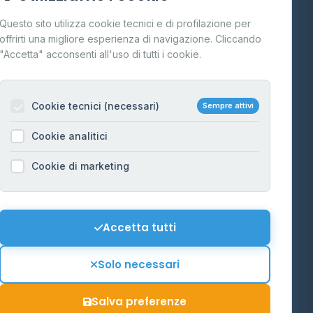
Cos'è il GPL
Questo sito utilizza cookie tecnici e di profilazione per
FAQ
offrirti una migliore esperienza di navigazione. Cliccando
te
"Accetta" acconsenti all'uso di tutti i cookie.
Contatti
Per gestori
na
Cookie tecnici (necessari)
Sempre attivi
Informazioni legali
Cookie analitici
Privacy Policy
na
Cookie di marketing
Cookie Policy
o-Alto
Preferenze Cookie
Mappa del sito
Accetta tutti
'Aosta
Contattaci
Solo necessari
info@distributori-gpl.it
Salva preferenze