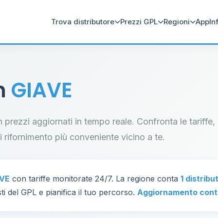
Trova distributore
Prezzi GPL
Regioni
App
In
in
GIAVE
n prezzi aggiornati in tempo reale. Confronta le tariffe,
di rifornimento più conveniente vicino a te.
AVE
con tariffe monitorate 24/7. La regione conta
1 distribu
ti del GPL e pianifica il tuo percorso.
Aggiornamento cont