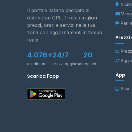
Vicin
Il portale italiano dedicato ai
Mappa
distributori GPL. Trova i migliori
Per r
prezzi, orari e servizi nella tua
zona con aggiornamenti in tempo
Prezzi
reale.
Prezz
4.076+
24/7
20
Aggio
distributori
prezzi aggiornati
regioni
App
Scarica l'app
Scari