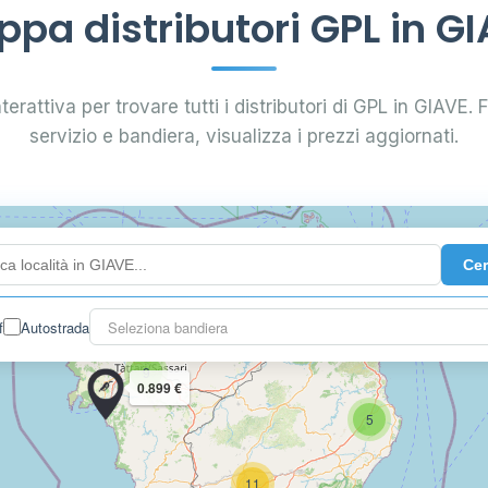
pa distributori GPL in G
terattiva per trovare tutti i distributori di GPL in GIAVE. Fi
servizio e bandiera, visualizza i prezzi aggiornati.
Ce
11
0.899 €
f
Autostrada
Seleziona bandiera
9
0.899 €
5
11