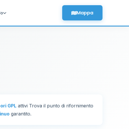
Mappa
fo
tori GPL
attivi Trova il punto di rifornimento
inuo
garantito.