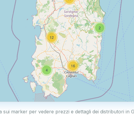
2
12
16
4
a sui marker per vedere prezzi e dettagli dei distributori in