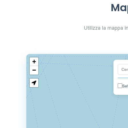
Map
Utilizza la mappa in
+
−
Sel