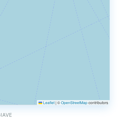
Leaflet
|
©
OpenStreetMap
contributors
 GIAVE