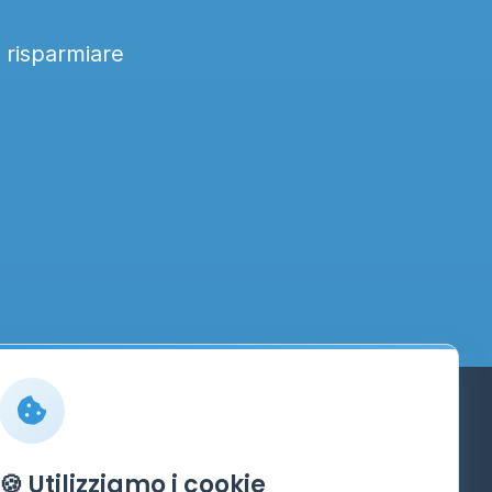
a risparmiare
Info
🍪 Utilizziamo i cookie