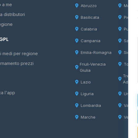
o a me
Abruzzo
Molise
 distributori
Basilicata
Piemon
egione
Calabria
Puglia
 GPL
Campania
Sardeg
Emilia-Romagna
Sicilia
i medi per regione
rnamento prezzi
Friuli-Venezia
Tosca
Giulia
Trentin
Lazio
Adige
ca l'app
Liguria
Umbria
Lombardia
Valle d
Marche
Veneto